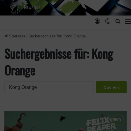
Anmelden
Skin ums
Such
Startseite
/
Suchergebnisse für: Kong Orange
Suchergebnisse für:
Kong
Orange
S
u
c
h
e
n
n
a