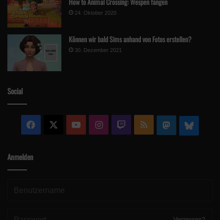
How to Animal Crossing: Wespen fangen
24. Oktober 2020
Können wir bald Sims anhand von Fotos erstellen?
30. Dezember 2021
Social
Facebook
X
YouTube
Instagram
Twitch
RSS
Mastodon
Blue
Anmelden
Vergessen?