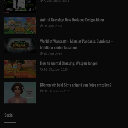
7. Dezember 2021
:
Animal Crossing: New Horizons Design-Ideen
28. April 2020
World of Warcraft – Mists of Pandaria: Symbiose –
fröhliche Zaubertauschen
16. April 2012
How to Animal Crossing: Wespen fangen
24. Oktober 2020
Können wir bald Sims anhand von Fotos erstellen?
30. Dezember 2021
Social