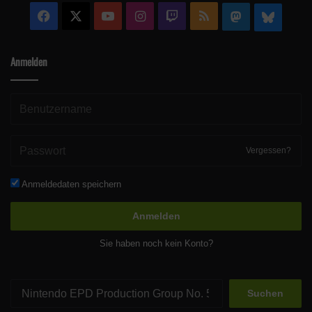
Facebook
X
YouTube
Instagram
Twitch
RSS
Mastodon
Blue
Anmelden
Vergessen?
Anmeldedaten speichern
Anmelden
Sie haben noch kein Konto?
Suchen
nach: