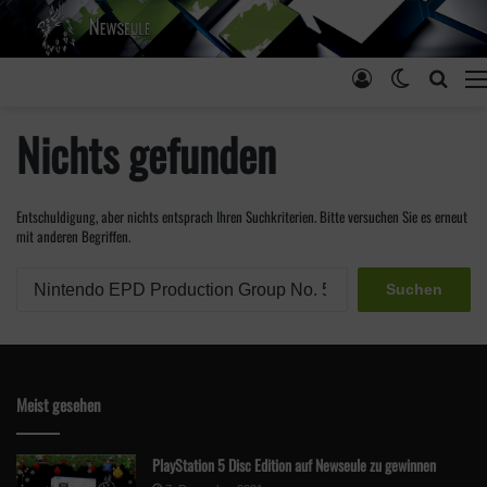
Anmelden
Skin ums
Such
Nichts gefunden
Entschuldigung, aber nichts entsprach Ihren Suchkriterien. Bitte versuchen Sie es erneut
mit anderen Begriffen.
S
u
c
h
e
n
Meist gesehen
n
a
PlayStation 5 Disc Edition auf Newseule zu gewinnen
c
h