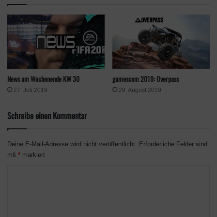
mit der richtigen Einstellung (Differenzial, Allrad, Heck- oder
Frontantrieb) versucht, die Hindernisse zu meistern.
Unsere Bewertung
Spielspaß - 60%
News am Wochenende KW 30
gamescom 2019: Overpass
27. Juli 2019
29. August 2019
Spielumfang - 80%
Schreibe einen Kommentar
Grafik - 70%
Deine E-Mail-Adresse wird nicht veröffentlicht.
Erforderliche Felder sind
mit
*
markiert
Sound - 20%
K
o
58
m
%
m