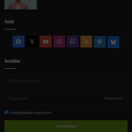
Social
Facebook
X
YouTube
Instagram
Twitch
RSS
Mastodon
Blue
Anmelden
Vergessen?
Anmeldedaten speichern
Anmelden