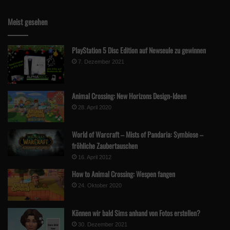
Contra
Meist gesehen
Fahrzeuge kippen zu schnell um
Während der Rennen nur Motorsound
PlayStation 5 Disc Edition auf Newseule zu gewinnen
liebloser Karriere-Modus
7. Dezember 2021
Multiplayer nur gegen Geister
Animal Crossing: New Horizons Design-Ideen
Vorherige Seite
1
2
28. April 2020
Schlagwörter
BigBen Interactive
Overpass
Zordix Racing
World of Warcraft – Mists of Pandaria: Symbiose –
fröhliche Zaubertauschen
16. April 2012
How to Animal Crossing: Wespen fangen
24. Oktober 2020
Können wir bald Sims anhand von Fotos erstellen?
30. Dezember 2021