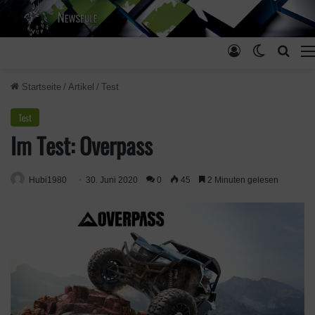
Anmelden
Skin ums
Such
Startseite
/
Artikel
/
Test
Test
Im Test: Overpass
Hubi1980
30. Juni 2020
0
45
2 Minuten gelesen