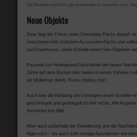
Ob Werwölfe und Sims gut aufeinander zu sprechen sind, hä
Neue Objekte
Zwar liegt der Fokus eines Gameplay-Packs darauf, ne
Zwischenschritt zwischen Accessoire-Packs und vollwe
und-Kaufmosus- sowie Erstelle-einen-Sim-Objekten natür
Passend zur Hintergrund-Geschichte der neuen Nachbars
Jahre auf dem Buckel oder hatten in einem früheren Le
als Mülleimer dient). Pures chabby chic!
Auch was die Kleidung und sonstigen neuen Erstelle-ei
geschniegelt und gestriegelt ist hier nichts. Alle Aspe
harmonisches Bild.
Aber auch außerhalb der Erweiterung und der Nachbars
fügen sich – bis auch sehr wenige Ausnahmen wie etwa