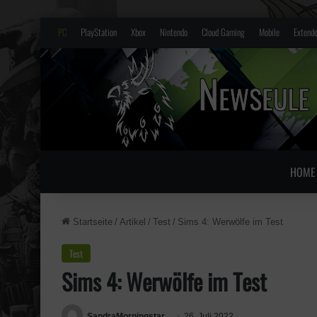
PC
PlayStation
Xbox
Nintendo
Cloud Gaming
Mobile
Extende
HOME
Startseite
/
Artikel
/
Test
/
Sims 4: Werwölfe im Test
Test
Sims 4: Werwölfe im Test
SandraMorningstar
26. Juli 2022