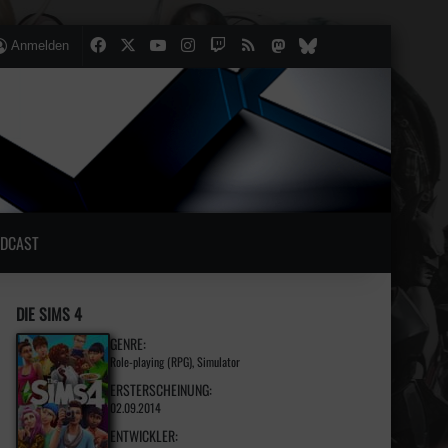
Facebook
X
YouTube
Instagram
Twitch
RSS
Mastodon
lten
lliger Artikel
Bluesky
Anmelden
DCAST
DIE SIMS 4
GENRE:
Role-playing (RPG), Simulator
ERSTERSCHEINUNG:
02.09.2014
ENTWICKLER: