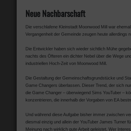
Neue Nachbarschaft
Die verschlafene Kleinstadt Moonwood Mill war ehemals e
Vergangenheit der Gemeinde zeugen heute allerdings nu
Die Entwickler haben sich wieder sichtlich Mühe gegeben,
nachts des Öfteren ein dichter Nebel über die Wege und
industriellen Hoch-Zeit von Moonwood Mill.
Die Gestaltung der Gemeinschaftsgrundstücke und Sta
Game Changers überlassen. Dieser Trend, der sich nun s
die Game Changer – überwiegend Sims YouTuber – könn
konzentrieren, die innerhalb der Vorgaben von EA bestm
Und während diese Aufgabe bisher immer zwischen ver
diesmal einzig und allein der YouTuber James Turner fü
Meinung nach wirklich gute Arbeit geleistet. Wer Inter