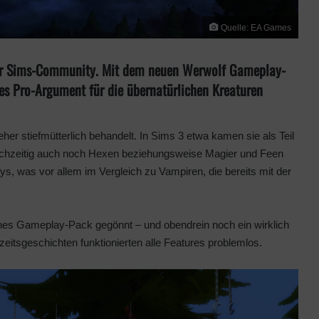
Quelle: EA Games
 der Sims-Community. Mit dem neuen Werwolf Gameplay-
kes Pro-Argument für die übernatürlichen Kreaturen
er stiefmütterlich behandelt. In Sims 3 etwa kamen sie als Teil
eichzeitig auch noch Hexen beziehungsweise Magier und Feen
ays, was vor allem im Vergleich zu Vampiren, die bereits mit der
enes Gameplay-Pack gegönnt – und obendrein noch ein wirklich
itsgeschichten funktionierten alle Features problemlos.