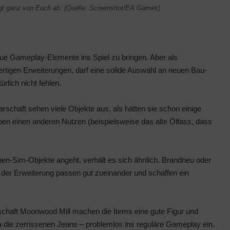
ngt ganz von Euch ab. (Quelle: Screenshot/EA Games)
ue Gameplay-Elemente ins Spiel zu bringen. Aber als
rtigen Erweiterungen, darf eine solide Auswahl an neuen Bau-
lich nicht fehlen.
chaft sehen viele Objekte aus, als hätten sie schon einige
ben einen anderen Nutzen (beispielsweise das alte Ölfass, dass
nen-Sim-Objekte angeht, verhält es sich ähnlich. Brandneu oder
kte der Erweiterung passen gut zueinander und schaffen ein
chaft Moonwood Mill machen die Items eine gute Figur und
 die zerrissenen Jeans – problemlos ins reguläre Gameplay ein.