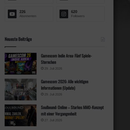
h
:
226
620
Abonnenten
Followers
Neueste Beiträge
Gamescom Indie Area: Fünf Spiele-
Sternchen
29. Juli 2026
Gamescom 2026: Alle wichtigen
Informationen (Update)
29. Juli 2026
Soulbound: Online – Starkes MMO-Konzept
mit einer Vergangenheit
27. Juli 2026