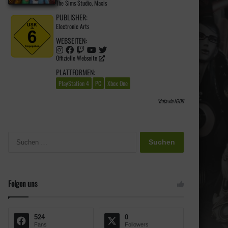
The Sims Studio
,
Maxis
PUBLISHER:
Electronic Arts
WEBSEITEN:
Offizielle Webseite
PLATTFORMEN:
PlayStation 4
PC
Xbox One
*data via
IGDB
S
u
c
h
e
Folgen uns
n
n
a
524
0
c
Fans
Followers