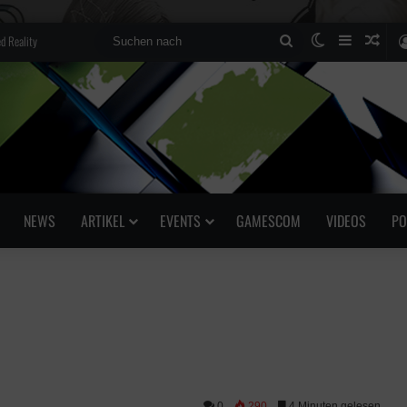
d Reality
Suchen
Skin umscha
Sidebar
Zufä
nach
NEWS
ARTIKEL
EVENTS
GAMESCOM
VIDEOS
PO
0
290
4 Minuten gelesen