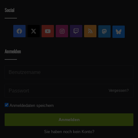
Social
Facebook
X
YouTube
Instagram
Twitch
RSS
Mastodon
Blue
Anmelden
Vergessen?
Anmeldedaten speichern
Anmelden
Sie haben noch kein Konto?