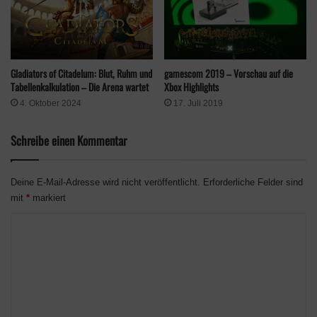
(Little Bat Games, Berlin)
Bestes Gamedesign:
Enshrouded
(Keen Games,
Frankfurt am Main)
Bestes Audiodesign:
Closer the Distance
(Osmotic
gamescom 2019 – Vorschau auf die
Gladiators of Citadelum: Blut, Ruhm und
Studios, Hamburg)
Xbox Highlights
Tabellenkalkulation – Die Arena wartet
17. Juli 2019
4. Oktober 2024
Beste Grafik:
Harold Halibut
(Slow Bros., Köln)
Beste Story:
Closer the Distance
(Osmotic Studios,
Schreibe einen Kommentar
Hamburg)
Beste Technische Leistung:
Enshrouded
(Keen Games,
Frankfurt am Main)
Deine E-Mail-Adresse wird nicht veröffentlicht.
Erforderliche Felder sind
mit
*
markiert
Innovationspreis:
Closer the Distance
(Osmotic Studios,
Hamburg)
K
Sonderpreis für Soziales Engagement:
Sterzik LAN
o
(Sebastian Sterzik, Berlin)
m
Ubisoft Newcomer Award:
Map Map – A Game About
m
Maps
(Pipapo Games, Hamburg)
e