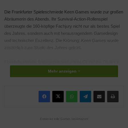
Die Frankfurter Spieleschmiede Keen Games wurde zur großen
Abräumerin des Abends. Ihr Survival-Action-Rollenspiel
überzeugte die 160-köpfige Fachjury nicht nur als bestes Spiel
des Jahres, sondern auch mit herausragendem Gamedesign
und technischer Exzellenz. Die Krönung:
Keen Games
wurde
zusätzlich zum
Studio des Jahres
gekürt.
Ebenfalls mehrfach ausgezeichnet wurde
Closer the Distance
von den Osmotic Studios aus Hamburg. Die emotionale Slice-
Mehr anzeigen
of-Life-Simulation gewann in den Kategorien
Beste Story
,
Bestes Audiodesign
und erhielt den
Innovationspreis
. Ein
Zeichen dafür, dass auch ruhigere, erzählerische Spiele im
WhatsApp
Telegram
Teile per E-Mail
Druc
Rampenlicht stehen können – und sollen.
Neben den Hauptpreisen wurden auch kleinere Studios und
Einzelentwickler gewürdigt. Der
Ubisoft Newcomer Award
ging
Entdecke tolle Games bei Amazon!
an
Map Map
von Pipapo Games, während der
Sonderpreis für