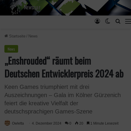
Anmelden
Skin umsc
Such
Startseite
/
News
News
„Enshrouded“ räumt beim
Deutschen Entwicklerpreis 2024 ab
Keen Games triumphiert mit drei
Auszeichnungen – Gala im Kölner Gürzenich
feiert die kreative Vielfalt der
deutschsprachigen Games-Szene
Owletta
4. Dezember 2024
0
20
1 Minute Lesezeit