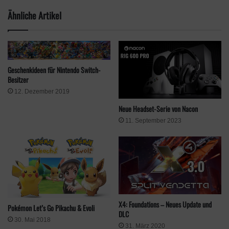
Baut Nooks Laden
Ähnliche Artikel
Wenn Tina, einer der Schneider-Igel, im Laden ist, sprecht
sie an
Danach stellt Tina 1x die Woche Kleidung auf dem
Festplatz aus. Kauft bei ihr ein!
Geschenkideen für Nintendo Switch-
Besitzer
Ab einem bestimmten Umsatz gibt euch Tina bei ihrem
12. Dezember 2019
dritten Besuch das Zelt für den Laden
Neue Headset-Serie von Nacon
Schlagt das Zelt dort auf, wo ihr die Schneiderei haben
möchtet und wartet wieder ab, bis das Gebäude erbaut
11. September 2023
wurde
X4: Foundations – Neues Update und
Pokémon Let’s Go Pikachu & Evoli
DLC
30. Mai 2018
31. März 2020