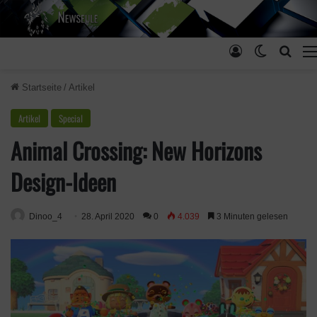
Anmelden
Skin ums
Such
Startseite
/
Artikel
Artikel
Special
Animal Crossing: New Horizons
Design-Ideen
Dinoo_4
28. April 2020
0
4.039
3 Minuten gelesen