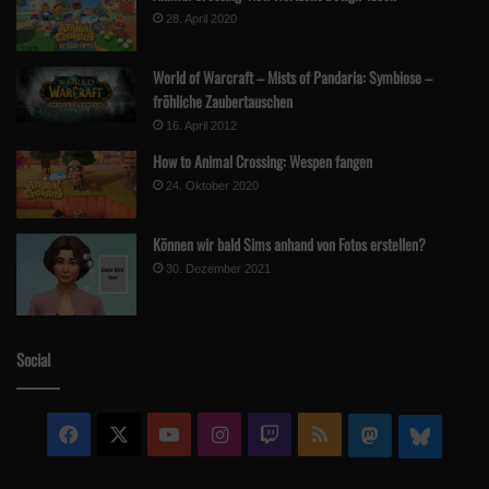
28. April 2020
World of Warcraft – Mists of Pandaria: Symbiose –
fröhliche Zaubertauschen
16. April 2012
How to Animal Crossing: Wespen fangen
24. Oktober 2020
Können wir bald Sims anhand von Fotos erstellen?
30. Dezember 2021
Social
Facebook
X
YouTube
Instagram
Twitch
RSS
Mastodon
Blue