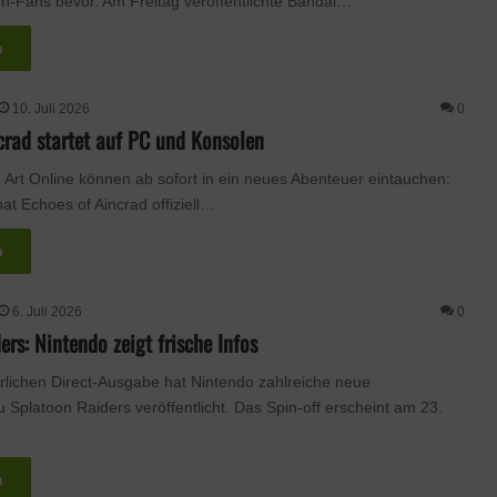
n-Fans bevor. Am Freitag veröffentlichte Bandai…
n
10. Juli 2026
0
crad startet auf PC und Konsolen
Art Online können ab sofort in ein neues Abenteuer eintauchen:
t Echoes of Aincrad offiziell…
n
6. Juli 2026
0
rs: Nintendo zeigt frische Infos
hrlichen Direct-Ausgabe hat Nintendo zahlreiche neue
 Splatoon Raiders veröffentlicht. Das Spin-off erscheint am 23.
n