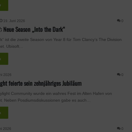
n
19. Juni 2026
0
2: Neue Season „Into the Dark“
rk“ ist die zweite Season von Year 8 für Tom Clancy’s The Division
rtet. Ubisoft…
n
ni 2026
0
ght feierte sein zehnjähriges Jubiläum
light Community wurde ein wahres Fest im Alten Hafen von
tet. Neben Posdiumsdiskussionen gabe es auch…
n
ni 2026
0