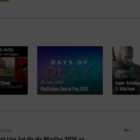
18. Mai 2021
f Steam
Super-Schnäppc
25. Mai 2022
PlayStation: Days of Play 2022
3: Wild Hunt
ni 2026
0
igt Live-Act für die BlizzCon 2026 an