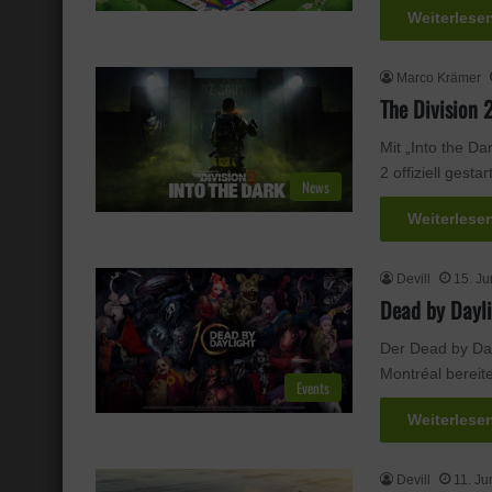
Weiterlese
Marco Krämer
The Division 
Mit „Into the Da
2 offiziell gesta
News
Weiterlese
Devill
15. Ju
Dead by Dayli
Der Dead by Day
Montréal berei
Events
Weiterlese
Devill
11. Ju