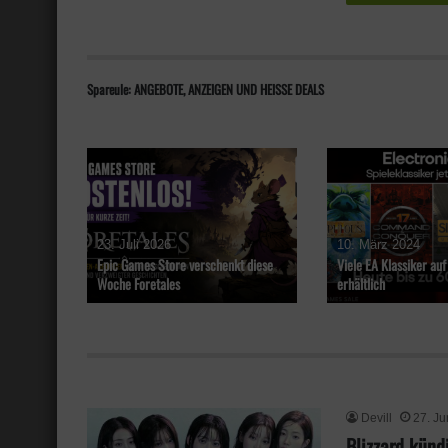
Spareule: ANGEBOTE, ANZEIGEN UND HEISSE DEALS
23. Juli 2026
10. März 2024
Epic Games Store verschenkt diese
Viele EA Klassiker au
Woche Foretales
erhältlich
Devill
27. Ju
Blizzard künd