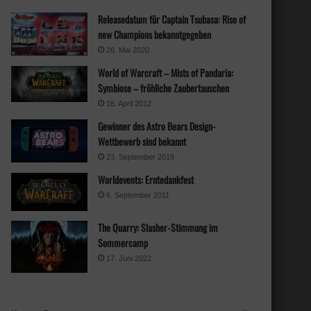
Releasedatum für Captain Tsubasa: Rise of
new Champions bekanntgegeben
26. Mai 2020
World of Warcraft – Mists of Pandaria:
Symbiose – fröhliche Zaubertauschen
16. April 2012
Gewinner des Astro Bears Design-
Wettbewerb sind bekannt
23. September 2019
Worldevents: Erntedankfest
6. September 2011
The Quarry: Slasher-Stimmung im
Sommercamp
17. Juni 2022