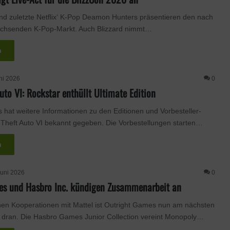
nd zuletzte Netflix‘ K-Pop Deamon Hunters präsentieren den nach
wachsenden K-Pop-Markt. Auch Blizzard nimmt…
n
ni 2026
0
uto VI: Rockstar enthüllt Ultimate Edition
hat weitere Informationen zu den Editionen und Vorbesteller-
Theft Auto VI bekannt gegeben. Die Vorbestellungen starten…
n
Juni 2026
0
es und Hasbro Inc. kündigen Zusammenarbeit an
hen Kooperationen mit Mattel ist Outright Games nun am nächsten
 dran. Die Hasbro Games Junior Collection vereint Monopoly…