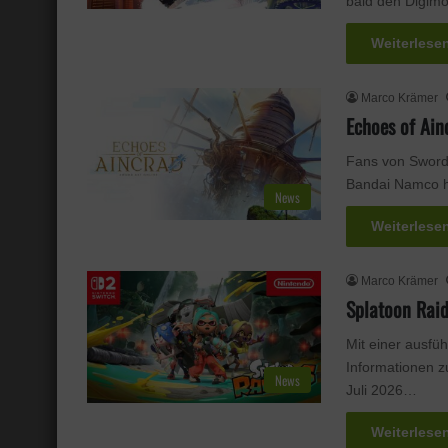
bald den Digimo
Weiterlese
Marco Krämer
Echoes of Ain
Fans von Sword 
Bandai Namco ha
News
Weiterlese
Marco Krämer
Splatoon Raide
Mit einer ausfü
Informationen zu
News
Juli 2026…
Weiterlese