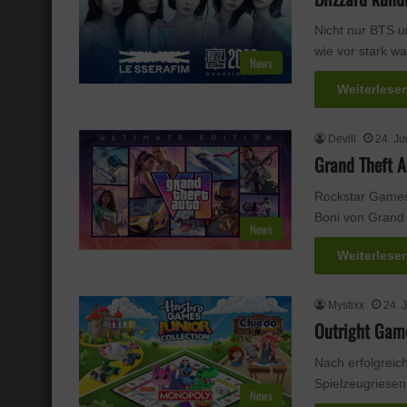
Nicht nur BTS u
wie vor stark 
News
Weiterlese
Devill
24. Ju
Grand Theft A
Rockstar Games 
Boni von Grand 
News
Weiterlese
Mystixx
24. 
Outright Gam
Nach erfolgreic
Spielzeugriesen
News