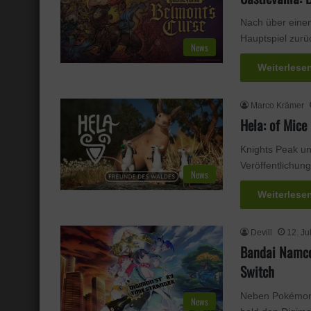
Nach über einem
Hauptspiel zurü
News
Weiterlese
Marco Krämer
Hela: of Mice
Knights Peak u
Veröffentlichun
News
Weiterlese
Devill
12. Ju
Bandai Namco 
Switch
Neben Pokémon, 
News