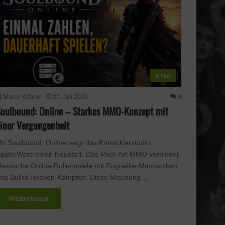
Artikel
Marco Krämer
27. Juli 2026
0
Soulbound: Online – Starkes MMO-Konzept mit
einer Vergangenheit
it Soulbound: Online wagt das Entwicklerstudio
piderWare einen Neustart. Das Pixel-Art-MMO verbindet
lassische Online-Rollenspiele mit Roguelite-Mechaniken
nd Bullet-Heaven-Kämpfen. Diese Mischung…
Weiterlesen