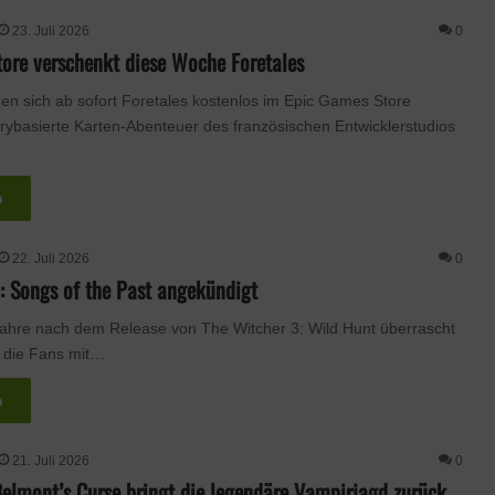
23. Juli 2026
0
ore verschenkt diese Woche Foretales
en sich ab sofort Foretales kostenlos im Epic Games Store
orybasierte Karten-Abenteuer des französischen Entwicklerstudios
n
22. Juli 2026
0
: Songs of the Past angekündigt
ahre nach dem Release von The Witcher 3: Wild Hunt überrascht
 die Fans mit…
n
21. Juli 2026
0
Belmont’s Curse bringt die legendäre Vampirjagd zurück