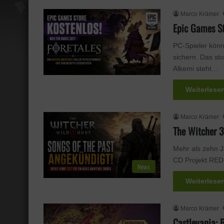
Marco Krämer
Epic Games St
PC-Spieler könn
sichern. Das st
Alkemi steht…
Weiterlese
Marco Krämer
The Witcher 3
Mehr als zehn J
CD Projekt RED
News
Weiterlese
Marco Krämer
Castlevania: 