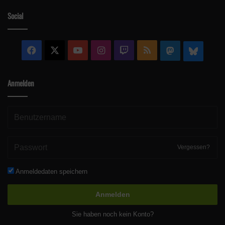
Social
Facebook
X
YouTube
Instagram
Twitch
RSS
Mastodon
Blue
Anmelden
Vergessen?
Anmeldedaten speichern
Anmelden
Sie haben noch kein Konto?