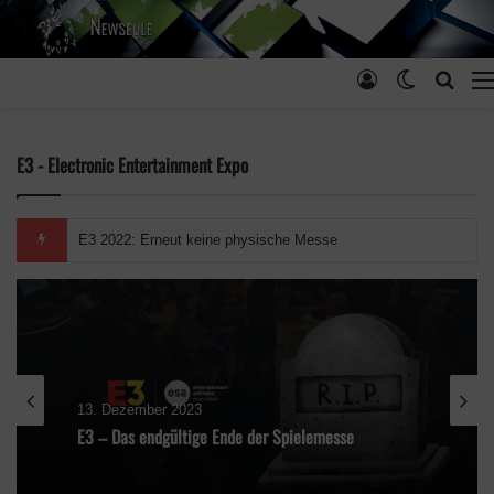
Anmelden
Skin ums
Such
E3 - Electronic Entertainment Expo
Just Dance 2022
13. Dezember 2023
E3 – Das endgültige Ende der Spielemesse