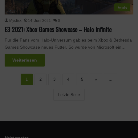
Events
Mystixx
14. Juni 2021
0
E3 2021: Xbox Games Showcase – Halo Infinite
Für die Fans vom Halo-Universum gab es beim Xbox & Bethesda
Games Showcase neues Futter. So wurde von Microsoft ein…
Weiterlesen
1
2
3
4
5
»
...
Letzte Seite