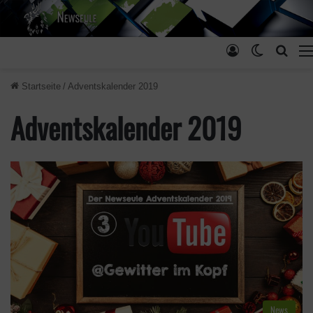
Anmelden
Skin ums
Such
Startseite
/
Adventskalender 2019
Adventskalender 2019
News