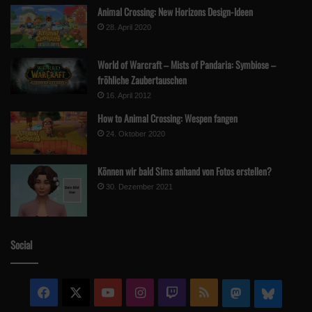
Animal Crossing: New Horizons Design-Ideen
28. April 2020
World of Warcraft – Mists of Pandaria: Symbiose –
fröhliche Zaubertauschen
16. April 2012
How to Animal Crossing: Wespen fangen
24. Oktober 2020
Können wir bald Sims anhand von Fotos erstellen?
30. Dezember 2021
Social
Facebook
X
YouTube
Instagram
Twitch
RSS
Mastodon
Blue