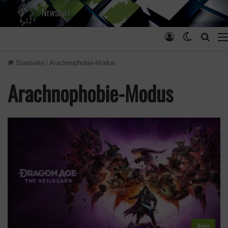
Anmelden
Skin ums
Such
Startseite
/
Arachnophobie-Modus
Arachnophobie-Modus
News