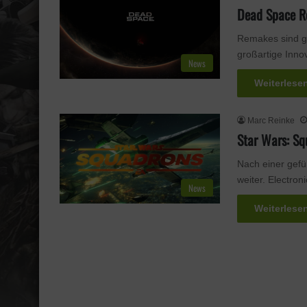
Dead Space R
Remakes sind ge
großartige Innov
News
Weiterlese
Marc Reinke
Star Wars: S
Nach einer gefü
weiter. Electron
News
Weiterlese