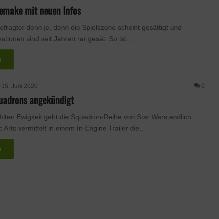
emake mit neuen Infos
fragter denn je, denn die Spielszene scheint gesättigt und
ationen sind seit Jahren rar gesät. So ist…
n
15. Juni 2020
0
quadrons angekündigt
hlten Ewigkeit geht die Squadron-Reihe von Star Wars endlich
ic Arts vermittelt in einem In-Engine Trailer die…
n