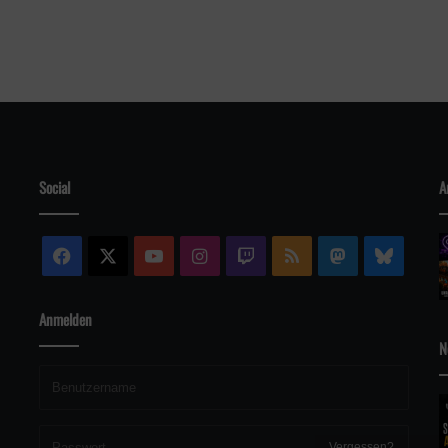
Social
A
Facebook
X
YouTube
Instagram
Twitch
RSS
Mastodon
Blue
Anmelden
N
Vergessen?