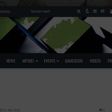
d Reality
Suchen
Skin umscha
Sidebar
Zufä
nach
NEWS
ARTIKEL
EVENTS
GAMESCOM
VIDEOS
PO
10. Mai 2022
0