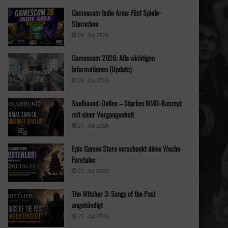
n
Gamescom Indie Area: Fünf Spiele-
a
Sternchen
c
h
29. Juli 2026
:
Gamescom 2026: Alle wichtigen
Informationen (Update)
29. Juli 2026
Soulbound: Online – Starkes MMO-Konzept
mit einer Vergangenheit
27. Juli 2026
Epic Games Store verschenkt diese Woche
Foretales
23. Juli 2026
The Witcher 3: Songs of the Past
angekündigt
22. Juli 2026