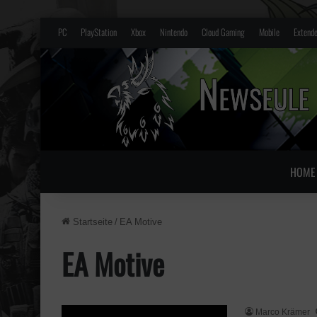
PC
PlayStation
Xbox
Nintendo
Cloud Gaming
Mobile
Extende
HOME
Startseite
/
EA Motive
EA Motive
Marco Krämer