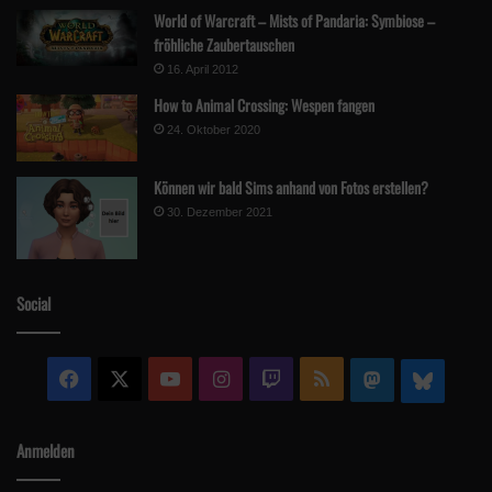
World of Warcraft – Mists of Pandaria: Symbiose –
fröhliche Zaubertauschen
16. April 2012
How to Animal Crossing: Wespen fangen
24. Oktober 2020
Können wir bald Sims anhand von Fotos erstellen?
30. Dezember 2021
Social
Facebook
X
YouTube
Instagram
Twitch
RSS
Mastodon
Blue
Anmelden