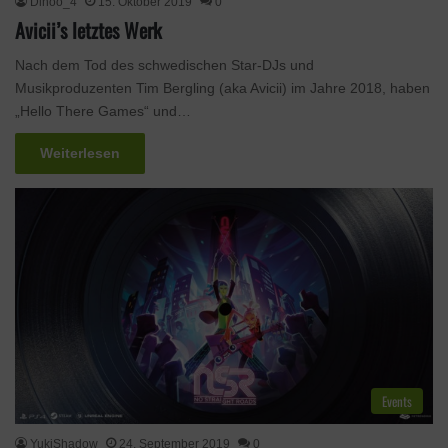
Dinoo_4
15. Oktober 2019
0
Avicii’s letztes Werk
Nach dem Tod des schwedischen Star-DJs und
Musikproduzenten Tim Bergling (aka Avicii) im Jahre 2018, haben
„Hello There Games“ und…
Weiterlesen
Events
YukiShadow
24. September 2019
0