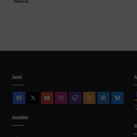
Website
Social
A
Facebook
X
YouTube
Instagram
Twitch
RSS
Mastodon
Blue
Anmelden
N