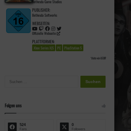
Bethesda Game Studios
PUBLISHER:
Bethesda Softworks
WEBSEITEN:
Offizielle Webseite
PLATTFORMEN:
Xbox Series X|S
PC
PlayStation 5
*data via
IGDB
S
u
c
h
e
Folgen uns
n
n
a
524
0
c
Fans
Followers