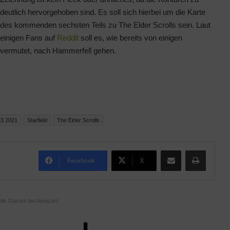
deutlich hervorgehoben sind. Es soll sich hierbei um die Karte
des kommenden sechsten Teils zu The Elder Scrolls sein. Laut
einigen Fans auf
Reddit
soll es, wie bereits von einigen
vermutet, nach Hammerfell gehen.
3 2021
Starfield
The Elder Scrolls
Teile per E-Mail
Drucken
Facebook
X
olle Games bei Amazon!