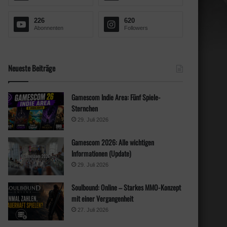
h
:
226
620
Abonnenten
Followers
Neueste Beiträge
Gamescom Indie Area: Fünf Spiele-
Sternchen
29. Juli 2026
Gamescom 2026: Alle wichtigen
Informationen (Update)
29. Juli 2026
Soulbound: Online – Starkes MMO-Konzept
mit einer Vergangenheit
27. Juli 2026