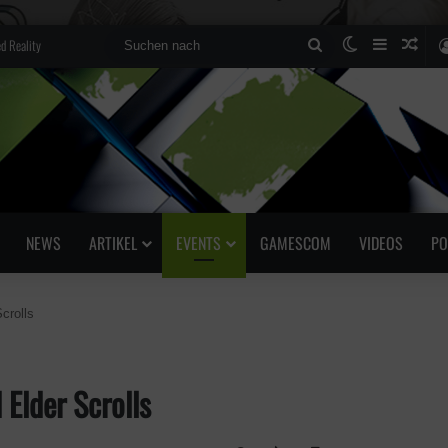
d Reality
Suchen
Skin umscha
Sidebar
Zufä
nach
NEWS
ARTIKEL
EVENTS
GAMESCOM
VIDEOS
PO
crolls
 Elder Scrolls