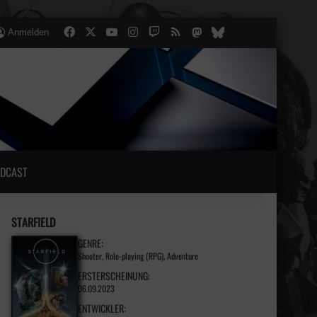
Facebook
X
YouTube
Instagram
Twitch
RSS
Mastodon
lten
lliger Artikel
Bluesky
Anmelden
DCAST
STARFIELD
GENRE:
Shooter, Role-playing (RPG), Adventure
ERSTERSCHEINUNG:
06.09.2023
ENTWICKLER: