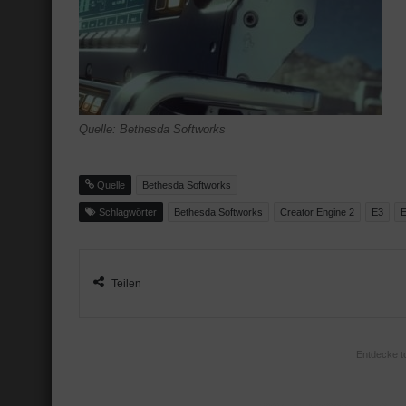
Quelle: Bethesda Softworks
Quelle
Bethesda Softworks
Schlagwörter
Bethesda Softworks
Creator Engine 2
E3
E
Teilen
Entdecke t