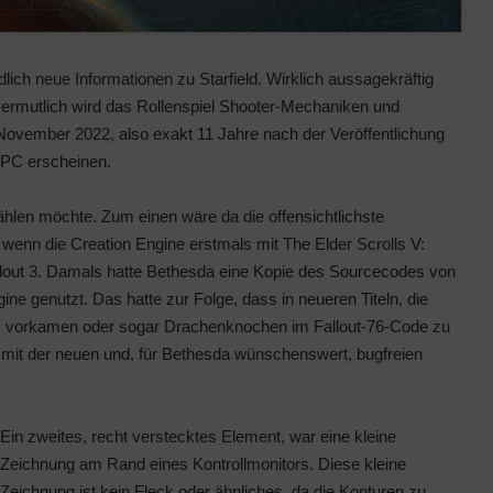
h neue Informationen zu Starfield. Wirklich aussagekräftig
d vermutlich wird das Rollenspiel Shooter-Mechaniken und
 November 2022, also exakt 11 Jahre nach der Veröffentlichung
d PC erscheinen.
zählen möchte. Zum einen wäre da die offensichtlichste
enn die Creation Engine erstmals mit The Elder Scrolls V:
lout 3. Damals hatte Bethesda eine Kopie des Sourcecodes von
ngine genutzt. Das hatte zur Folge, dass in neueren Titeln, die
ugs vorkamen oder sogar Drachenknochen im Fallout-76-Code zu
el mit der neuen und, für Bethesda wünschenswert, bugfreien
Ein zweites, recht verstecktes Element, war eine kleine
Zeichnung am Rand eines Kontrollmonitors. Diese kleine
Zeichnung ist kein Fleck oder ähnliches, da die Konturen zu