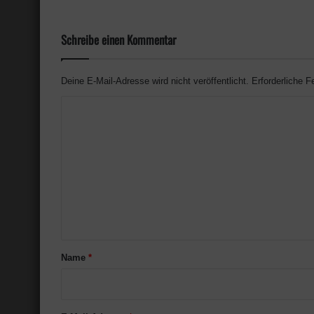
Schreibe einen Kommentar
Deine E-Mail-Adresse wird nicht veröffentlicht.
Erforderliche F
K
o
m
m
e
n
t
a
Name
*
r
*