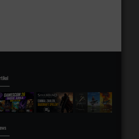
rtikel
sky
ews