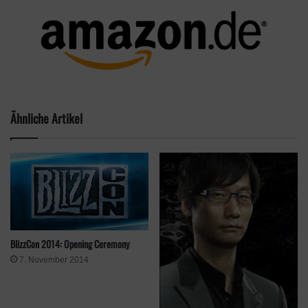
PES 2012:
– realitischer, klüger
– Off-the-Ball-Controll
– Mitspieler Kontrolle über beide Analogsticks
– Trainings-Challanges: z. B. Freistöße usw. für Achivements
– Verschiedene Spielmodi: Spielerkarriere, Managerkarriere,
Club-Boss
Ähnliche Artikel
– „Mypes“ -> PES Verlinkung mit dem Facebooksystem zur
besseren Veranschaulichung von Statistiken und Erfolgen
– Off- sowie Onlinespiel möglich
Schlagwörter
Event
gamescom
gamescom 2011
BlizzCon 2014: Opening Ceremony
7. November 2014