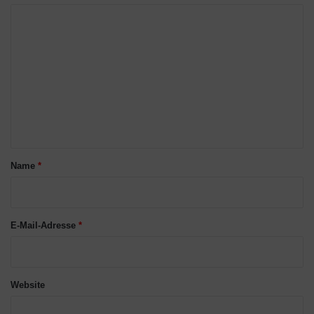
K
o
m
m
e
n
t
a
Name
*
r
*
E-Mail-Adresse
*
Website