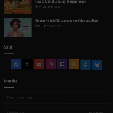
How to Animal Crossing: Wespen fangen
24. Oktober 2020
Können wir bald Sims anhand von Fotos erstellen?
30. Dezember 2021
Social
Facebook
X
YouTube
Instagram
Twitch
RSS
Mastodon
Blue
Anmelden
Vergessen?