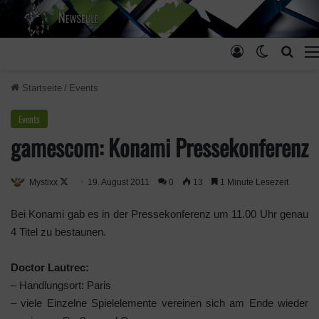
Anmelden
Skin ums
Such
Startseite
/
Events
Events
gamescom: Konami Pressekonferenz
Mystixx
F
19. August 2011
0
13
1 Minute Lesezeit
o
Bei Konami gab es in der Pressekonferenz um 11.00 Uhr genau
l
4 Titel zu bestaunen.
l
o
Doctor Lautrec:
w
– Handlungsort: Paris
o
– viele Einzelne Spielelemente vereinen sich am Ende wieder
n
X