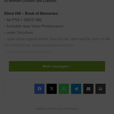
zu einmen Großen und Ganzen
Silent Hill – Book of Memories:
– für PS3 + XBOX 360
– komplett neue Voice-Performance
– weite Storylines
– spiel deine eigene kleine Geschichte, aber tauche auch in die
Geschichten der Nebencharaktere mit ein
– Charanpassungen möglich
– Multiplayermodi möglich
– viele Sidequests, die durch die Geschichte führen
Mehr anzeigen
Never Dead:
– Hero: Bryce
WhatsApp
Telegram
Teile per E-Mail
Drucken
– Genre: Shooter
– Multiplayer/Koorpmodus bis zu 4 Spieler möglich
– Veröffentlichung: diesen Winter
Entdecke tolle Games bei Amazon!