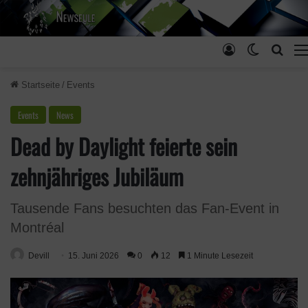
Anmelden
Skin ums
Such
Startseite
/
Events
Events
News
Dead by Daylight feierte sein
zehnjähriges Jubiläum
Tausende Fans besuchten das Fan-Event in
Montréal
Devill
15. Juni 2026
0
12
1 Minute Lesezeit