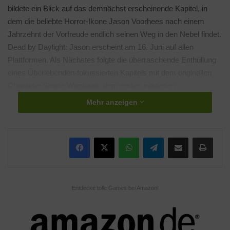
bildete ein Blick auf das demnächst erscheinende Kapitel, in
dem die beliebte Horror-Ikone Jason Voorhees nach einem
Jahrzehnt der Vorfreude endlich seinen Weg in den Nebel findet.
Dead by Daylight: Jason erscheint am 16. Juni auf allen
Plattformen. Als Nächstes folgte die überraschende Enthüllung
eines Überlebenden-fokussierten Kapitels mit dem originellen
Charakter Shane Wiigwaas, dem ersten indigenen
Überlebenden des Spiels. Dead by Daylight: The Life Road folgt
Mehr anzeigen
kurz nach Jason und erscheint am 25. Juni auf allen
Plattformen.
WhatsApp
Telegram
Teile per E-Mail
Drucken
Behaviour Interactive hat des Weiteren im Hinblick auf die
Zukunft von Dead by Daylight preisgegeben, dass uns dabei
zahlreiche Neuerungen bevorstehen. Im Mittelpunkt steht eine
umfangreiche grafische Modernisierung, die ab 2027
Entdecke tolle Games bei Amazon!
schrittweise eingeführt werden soll.