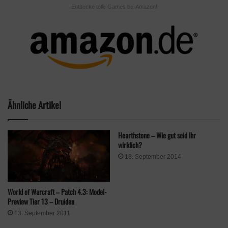
Entdecke tolle Games bei Amazon!
Ob es hierbei um dicken Content, einen neuen Modus oder
etwas ganz anderes gehen wird ist jedoch noch die Frage. Ihr
solltet also auf jeden Fall einschalten >
Zum Stream
Schlagwörter
Blizzard Entertainment
Hearthstone
Ähnliche Artikel
Hearthstone – Wie gut seid Ihr
wirklich?
18. September 2014
World of Warcraft – Patch 4.3: Model-
Preview Tier 13 – Druiden
13. September 2011