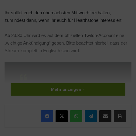
Ihr solltet euch den übernächsten Mittwoch frei halten,
zumindest dann, wenn Ihr euch für Hearthstone interessiert.
Ab 23.30 Uhr wird es auf dem offiziellen Twitch-Account eine
„wichtige Ankündigung“ geben. Bitte beachtet hierbei, dass der
Stream komplett in Englisch sein wird.
Mehr anzeigen
Moderatorin für den Abend (bzw. Morgen) ist
Rachel „
Seltzer
“ Quirico und mit dabei sind
WhatsApp
Telegram
Teile per E-Mail
Drucken
VIPs der Hearthstone-Community wie
Frodan
und
Kripparrian
und der Game Director von
Hearthstone,
Eric Dodds
!