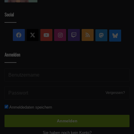
Social
Facebook
X
YouTube
Instagram
Twitch
RSS
Mastodon
Blue
Anmelden
Vergessen?
Anmeldedaten speichern
Anmelden
Sie haben noch kein Konto?