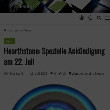
Anmelden
Skin ums
Such
Startseite
/
News
News
Hearthstone: Spezielle Ankündigung
am 22. Juli
Mystixx
F
13. Juli 2015
0
13
Weniger als eine Minute
o
l
l
o
w
o