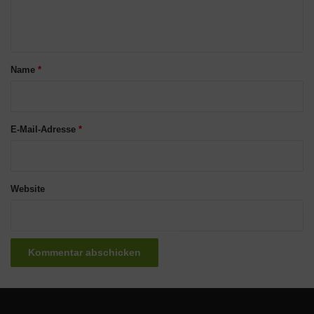
e
n
t
a
Name
*
r
*
E-Mail-Adresse
*
Website