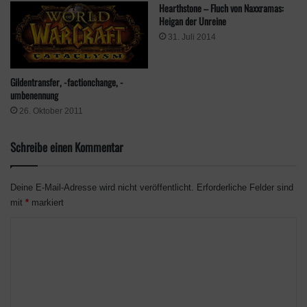
Hearthstone – Fluch von Naxxramas:
Heigan der Unreine
31. Juli 2014
Gildentransfer, -factionchange, -
umbenennung
26. Oktober 2011
Schreibe einen Kommentar
Deine E-Mail-Adresse wird nicht veröffentlicht.
Erforderliche Felder sind
mit
*
markiert
K
o
m
m