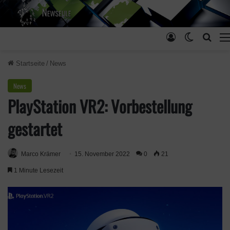
Anmelden
Skin ums
Such
Startseite
/
News
News
PlayStation VR2: Vorbestellung
gestartet
Marco Krämer
15. November 2022
0
21
1 Minute Lesezeit