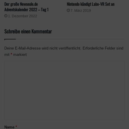
Klicke hier, um Marketing-Cookies zu
Nintendo kündigt Labo-VR Set an
Der große Newseule.de
akzeptieren und diesen Inhalt zu aktivieren
Adventskalender 2022 – Tag 1
7. März 2019
1. Dezember 2022
Schreibe einen Kommentar
Deine E-Mail-Adresse wird nicht veröffentlicht.
Erforderliche Felder sind
mit
*
markiert
K
o
Erscheinen wird die PlayStation VR2 am 22. Februar 2023. Der
m
Vorverkauf läuft exklusiv über PlayStation Direct. Ob weiteres
m
Kontingent den Vorbestellern zur Verfügung gestellt wird, ist
e
aktuell nicht bekannt.
n
Schlagwörter
PlayStation Direct
preorder
PS5
Sony
t
Sony Entertainment
VR
vr2
a
Name
*