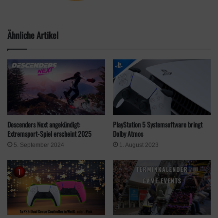
hat aus den Fehlern der Vergangenheit gelernt:
– Verbesserte Auflösung: 4000 x 2040 pixel HDR (2000 x 2040
pixel pro Auge)
Ähnliche Artikel
– Für die Verbindung zwischen Brille und Konsole wird nur noch
ein einziges Kabel benötigt.
– Controller Tracking: Die Positionsbestimmung benötigt keine
zusätzliche Hardware.
Jedoch ist die VR2 ausschließlich mit Sony’s Playstation 5
kompatibel und mit einem Preis von 649€ hoch dotiert.
Descenders Next angekündigt:
PlayStation 5 Systemsoftware bringt
Extremsport-Spiel erscheint 2025
Dolby Atmos
5. September 2024
1. August 2023