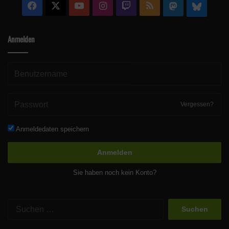
Facebook
X
YouTube
Instagram
Twitch
RSS
Mastodon
Blue
Anmelden
Vergessen?
Anmeldedaten speichern
Anmelden
Sie haben noch kein Konto?
Suchen
nach: