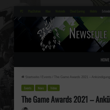
PC
PlayStation
Xbox
Nintendo
Cloud Gaming
Mobile
Extende
HOME
Startseite
/
Events
/
The Game Awards 2021 – Ankündigunge
Events
News
Video
The Game Awards 2021 – Ankün