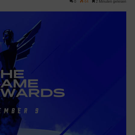
0
64
2 Minuten gelesen