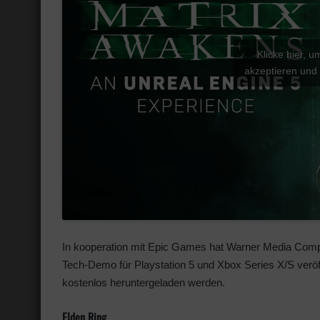
Klicke hier, 
akzeptieren und 
In kooperation mit Epic Games hat Warner Media Comp
Tech-Demo für Playstation 5 und Xbox Series X/S veröf
kostenlos heruntergeladen werden.
Elden Ring