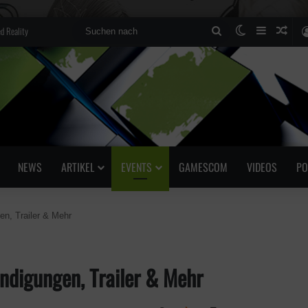
d Reality
Suchen
Skin umscha
Sidebar
Zufä
nach
NEWS
ARTIKEL
EVENTS
GAMESCOM
VIDEOS
PO
n, Trailer & Mehr
digungen, Trailer & Mehr