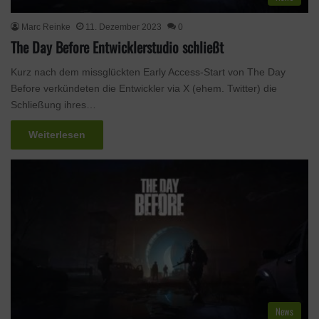
Marc Reinke
11. Dezember 2023
0
The Day Before Entwicklerstudio schließt
Kurz nach dem missglückten Early Access-Start von The Day
Before verkündeten die Entwickler via X (ehem. Twitter) die
Schließung ihres…
Weiterlesen
News