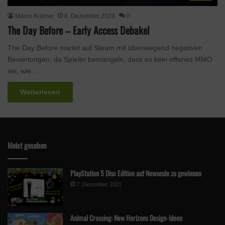
Marco Krämer
8. Dezember 2023
0
The Day Before – Early Access Debakel
The Day Before startet auf Steam mit überwiegend negativen
Bewertungen, da Spieler bemängeln, dass es kein offenes MMO
sei, wie…
Weiterlesen
Meist gesehen
PlayStation 5 Disc Edition auf Newseule zu gewinnen
7. Dezember 2021
Animal Crossing: New Horizons Design-Ideen