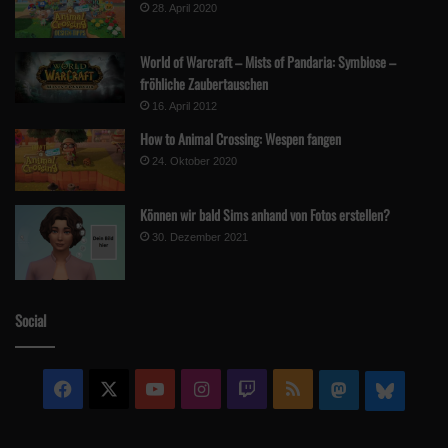
28. April 2020
World of Warcraft – Mists of Pandaria: Symbiose –
fröhliche Zaubertauschen
16. April 2012
How to Animal Crossing: Wespen fangen
24. Oktober 2020
Können wir bald Sims anhand von Fotos erstellen?
30. Dezember 2021
Social
Facebook
X
YouTube
Instagram
Twitch
RSS
Mastodon
Blue