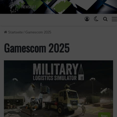
Anmelden
Skin ums
Such
Startseite
/
Gamescom 2025
Gamescom 2025
News