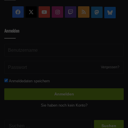
Facebook
X
YouTube
Instagram
Twitch
RSS
Mastodon
Blue
Anmelden
Vergessen?
Anmeldedaten speichern
Anmelden
Sie haben noch kein Konto?
Suchen