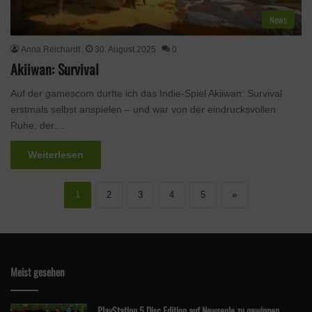
News
Anna Reichardt
30. August 2025
0
Akiiwan: Survival
Auf der gamescom durfte ich das Indie-Spiel Akiiwan: Survival
erstmals selbst anspielen – und war von der eindrucksvollen
Ruhe, der…
Weiterlesen
1
2
3
4
5
»
Meist gesehen
PlayStation 5 Disc Edition auf Newseule zu gewinnen