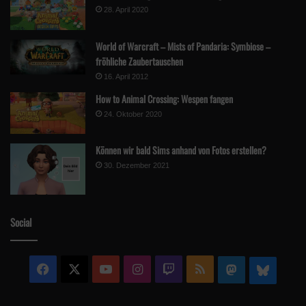
28. April 2020
World of Warcraft – Mists of Pandaria: Symbiose –
fröhliche Zaubertauschen
16. April 2012
How to Animal Crossing: Wespen fangen
24. Oktober 2020
Können wir bald Sims anhand von Fotos erstellen?
30. Dezember 2021
Social
Facebook
X
YouTube
Instagram
Twitch
RSS
Mastodon
Blue