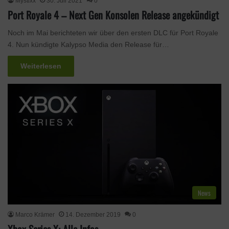
Mystixx
30. Juli 2021
0
Port Royale 4 – Next Gen Konsolen Release angekündigt
Noch im Mai berichteten wir über den ersten DLC für Port Royale
4. Nun kündigte Kalypso Media den Release für…
Weiterlesen
News
Marco Krämer
14. Dezember 2019
0
Xbox Series X: Alle Infos