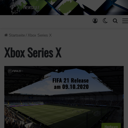
Anmelden
Skin ums
Such
Startseite
/
Xbox Series X
Xbox Series X
Hardware