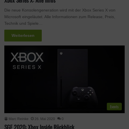
Die neue Konsolengeneration wird mit der Xbox Series X von
Microsoft eingeläutet. Alle Informationen zum Release, Preis,
Technik und Spiele…
Weiterlesen
Events
Marc Reinke
26. Mai 2020
0
SGF 2020: Xbox Inside Rückblick