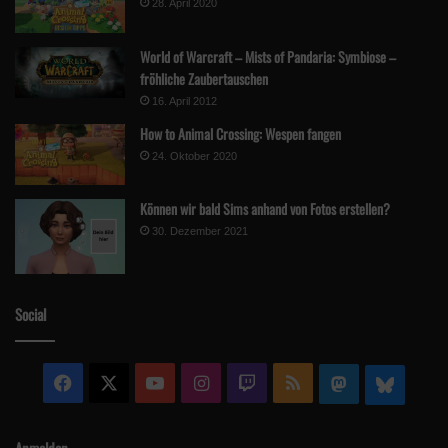
28. April 2020
World of Warcraft – Mists of Pandaria: Symbiose –
fröhliche Zaubertauschen
16. April 2012
How to Animal Crossing: Wespen fangen
24. Oktober 2020
Können wir bald Sims anhand von Fotos erstellen?
30. Dezember 2021
Social
Facebook
X
YouTube
Instagram
Twitch
RSS
Mastodon
Blue