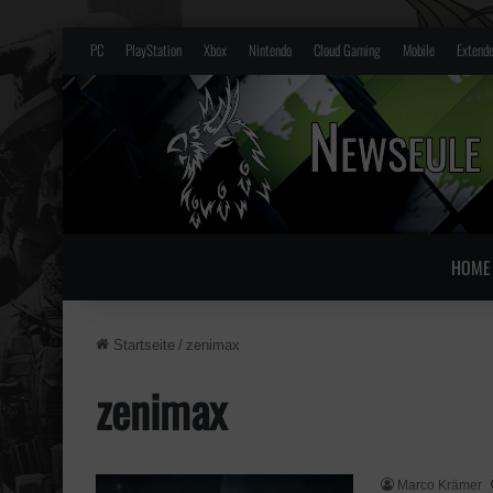
PC
PlayStation
Xbox
Nintendo
Cloud Gaming
Mobile
Extende
HOME
Startseite
/
zenimax
zenimax
Marco Krämer