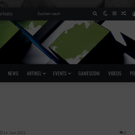
d Reality
Suchen
Skin umscha
Sidebar
Zufä
nach
NEWS
ARTIKEL
EVENTS
GAMESCOM
VIDEOS
PO
14. Juni 2022
0