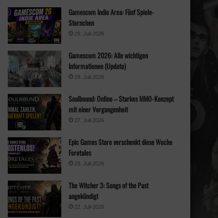
n
Gamescom Indie Area: Fünf Spiele-
a
Sternchen
c
h
29. Juli 2026
:
Gamescom 2026: Alle wichtigen
Informationen (Update)
29. Juli 2026
Soulbound: Online – Starkes MMO-Konzept
mit einer Vergangenheit
27. Juli 2026
Epic Games Store verschenkt diese Woche
Foretales
23. Juli 2026
The Witcher 3: Songs of the Past
angekündigt
22. Juli 2026