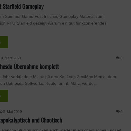
t Starfield Gameplay
um Summer Game Fest frisches Gameplay Material zum
n RPG Starfield gezeigt Warum ein gut funktionierendes
n
9. März 2021
0
ethesda Übernahme komplett
 Jahr verkündete Microsoft den Kauf von ZeniMax Media, dem
von Bethesda Softworks. Heute, am 9. März, wurde…
n
5. Mai 2019
0
tapokalyptisch und Chaotisch
alanche Studios schicken euch wieder in ein chaotisches Endzeit