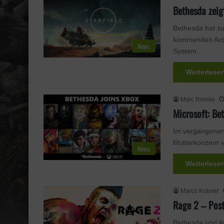
Bethesda zeig
Bethesda hat z
kommenden Actio
News
System…
Weiterlese
Marc Reinke
Microsoft: B
Im vergangenen
Mutterkonzern 
News
Weiterlese
Marco Krämer
Rage 2 – Pos
Bethesda und Av