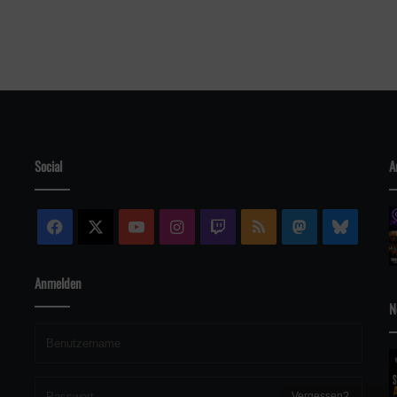
Social
A
Facebook
X
YouTube
Instagram
Twitch
RSS
Mastodon
Blue
Anmelden
N
Vergessen?