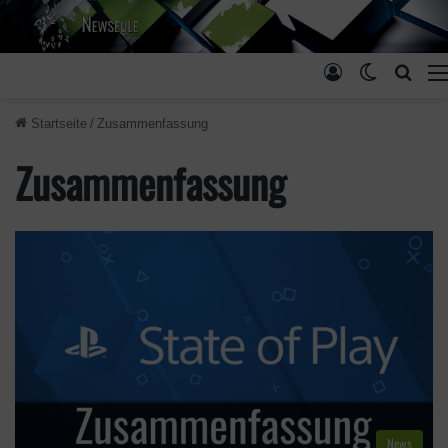
Anmelden
Skin ums
Such
Startseite
/
Zusammenfassung
Zusammenfassung
News