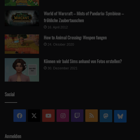
World of Warcraft – Mists of Pandaria: Symbiose –
fröhliche Zaubertauschen
16. April 2012
How to Animal Crossing: Wespen fangen
24. Oktober 2020
Können wir bald Sims anhand von Fotos erstellen?
30. Dezember 2021
Social
Facebook
X
YouTube
Instagram
Twitch
RSS
Mastodon
Blue
Anmelden