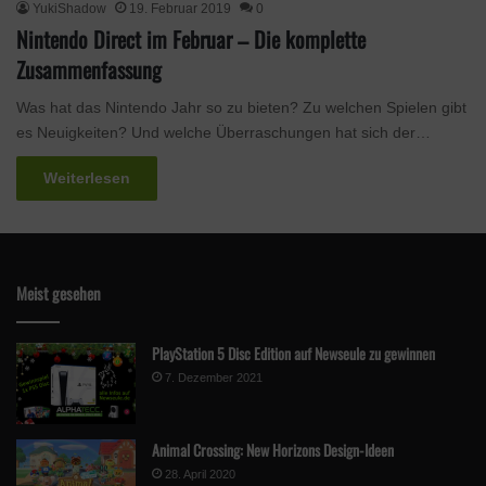
YukiShadow
19. Februar 2019
0
Nintendo Direct im Februar – Die komplette
Zusammenfassung
Was hat das Nintendo Jahr so zu bieten? Zu welchen Spielen gibt
es Neuigkeiten? Und welche Überraschungen hat sich der…
Weiterlesen
Meist gesehen
PlayStation 5 Disc Edition auf Newseule zu gewinnen
7. Dezember 2021
Animal Crossing: New Horizons Design-Ideen
28. April 2020