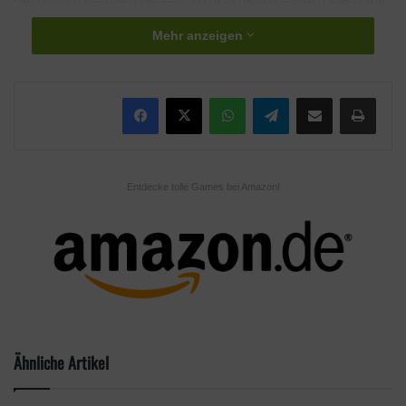
den Epic Games Launcher starten und das kostenlose Spiel der
Mehr anzeigen
eigenen Bibliothek hinzufügen.
Wem diese auswahl nicht reicht, der hat mit einem
WhatsApp
Telegram
Teile per E-Mail
Drucken
Weihnachtsrabatt von bis zu 75% die Möglichkeit im Epic
Games Store seinen persönlichen Favoriten zu ergattern.
Entdecke tolle Games bei Amazon!
Ähnliche Artikel