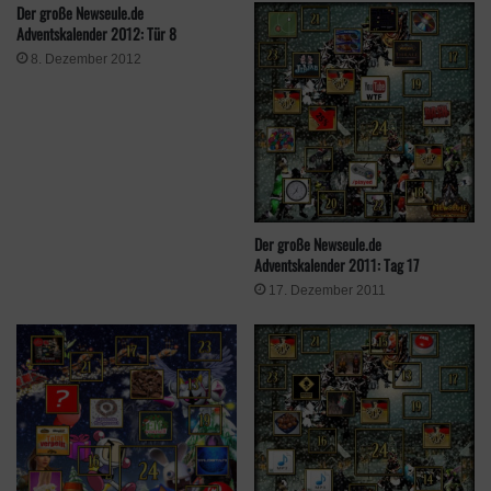
Der große Newseule.de
Adventskalender 2012: Tür 8
8. Dezember 2012
Der große Newseule.de
Adventskalender 2011: Tag 17
17. Dezember 2011
Also: Schnellsein lohnt sich. Denn wer jeden Tag brav den
„Winterkalender“ von Epic Games öffnet, hat für den Lockdown
genug zum Spielen daheim.
Quelle
Epic Games Store
HITC
Schlagwörter
Adventskalender
Epic Games
free
Gratis
kostenlos
winter