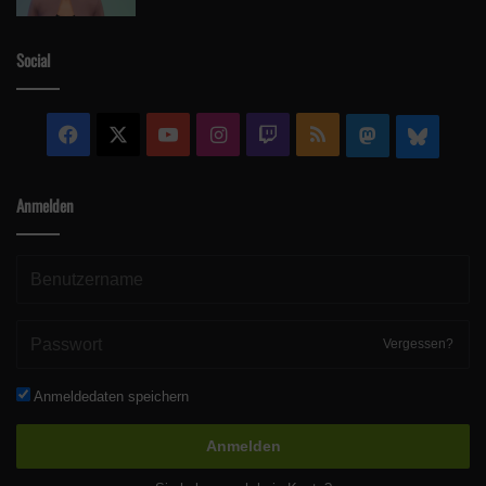
Social
Facebook
X
YouTube
Instagram
Twitch
RSS
Mastodon
Blue
Anmelden
Vergessen?
Anmeldedaten speichern
Anmelden