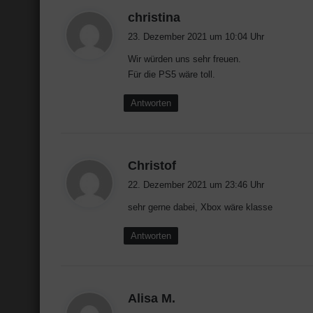
s
christina
a
23. Dezember 2021 um 10:04 Uhr
g
Wir würden uns sehr freuen.
t
Für die PS5 wäre toll.
:
Antworten
s
Christof
a
22. Dezember 2021 um 23:46 Uhr
g
sehr gerne dabei, Xbox wäre klasse
t
:
Antworten
s
Alisa M.
a