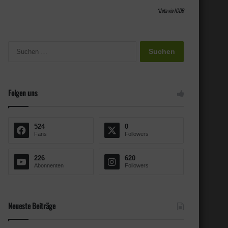
*data via
IGDB
S
u
c
h
e
Folgen uns
n
n
a
524
0
c
Fans
Followers
h
:
226
620
Abonnenten
Followers
Neueste Beiträge