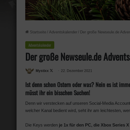
Startseite
/
Adventskalender
/
Der große Newseule.de Adven
Adventskalender
Der große Newseule.de Advents
Mystixx
F
22. Dezember 2021
o
Ist denn schon Ostern oder was? Nein es ist imm
l
müsst ihr ein bisschen Suchen!
l
o
Denn wir verstecken auf unseren Social-Media Accoun
w
welcher Kanal bedient wird, seht ihr am leichtesten, wenn
o
n
Die Keys werden
je 1x für den PC, die Xbox Series X
X