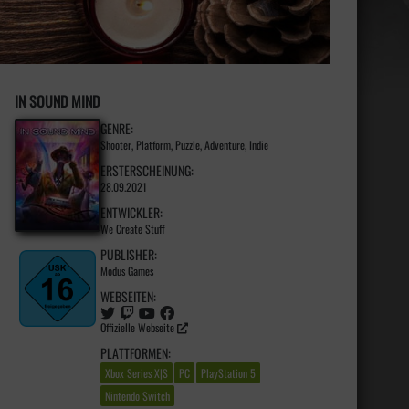
IN SOUND MIND
GENRE:
Shooter, Platform, Puzzle, Adventure, Indie
ERSTERSCHEINUNG:
28.09.2021
ENTWICKLER:
We Create Stuff
PUBLISHER:
Modus Games
WEBSEITEN:
Offizielle Webseite
PLATTFORMEN:
Xbox Series X|S
PC
PlayStation 5
Nintendo Switch