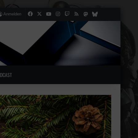
Facebook
X
YouTube
Instagram
Twitch
RSS
Mastodon
lten
lliger Artikel
Bluesky
Anmelden
DCAST