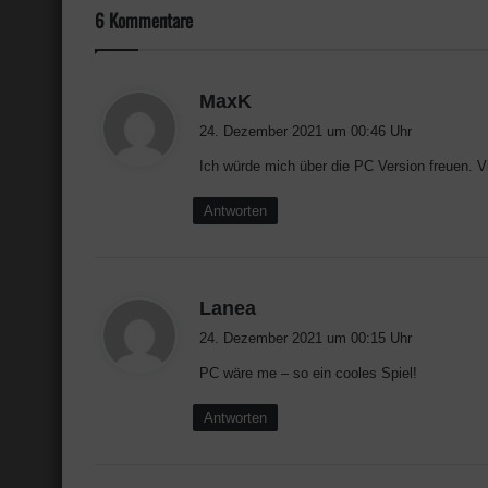
6 Kommentare
s
MaxK
a
24. Dezember 2021 um 00:46 Uhr
g
Ich würde mich über die PC Version freuen. V
t
:
Antworten
s
Lanea
a
24. Dezember 2021 um 00:15 Uhr
g
PC wäre me – so ein cooles Spiel!
t
:
Antworten