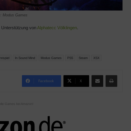
e: Modus Games
er Unterstützung von
Alphatecc Völklingen
.
nspiel
In Sound Mind
Modus Games
PS5
Steam
XSX
Teile per E-Mail
Drucken
Facebook
X
olle Games bei Amazon!