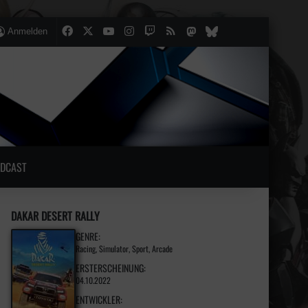
Facebook
X
YouTube
Instagram
Twitch
RSS
Mastodon
lten
lliger Artikel
Bluesky
Anmelden
DCAST
DAKAR DESERT RALLY
GENRE:
Racing, Simulator, Sport, Arcade
ERSTERSCHEINUNG:
04.10.2022
ENTWICKLER: