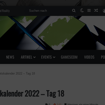
d Reality
Suchen
Skin umscha
Sidebar
Zufä
nach
NEWS
ARTIKEL
EVENTS
GAMESCOM
VIDEOS
PO
tskalender 2022 – Tag 18
skalender 2022 – Tag 18
5
141
Weniger als eine Minute