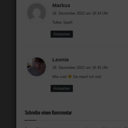
s
Markus
a
18. Dezember 2022 um 18:24 Uhr
g
Tolles Spiel!
t
:
Antworten
s
Leonie
a
18. Dezember 2022 um 16:45 Uhr
g
Wie cool
Da mach ich mit!
t
:
Antworten
Schreibe einen Kommentar