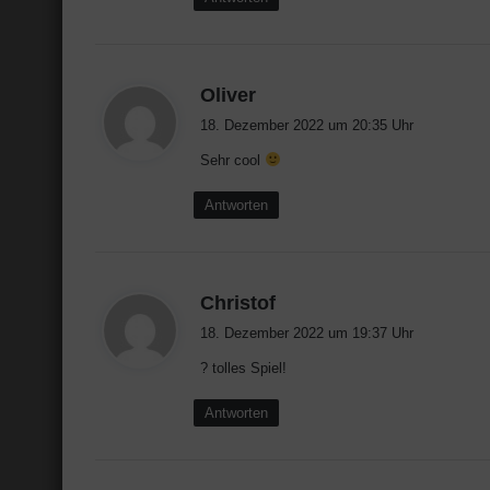
s
Oliver
a
18. Dezember 2022 um 20:35 Uhr
g
Sehr cool
t
:
Antworten
s
Christof
a
18. Dezember 2022 um 19:37 Uhr
g
? tolles Spiel!
t
:
Antworten