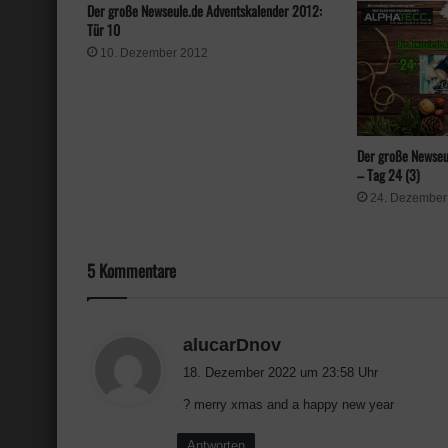
Der große Newseule.de Adventskalender 2012:
Tür 10
10. Dezember 2012
Der große Newseu
– Tag 24 (3)
24. Dezember
5 Kommentare
s
alucarDnov
a
18. Dezember 2022 um 23:58 Uhr
g
? merry xmas and a happy new year
t
:
Antworten