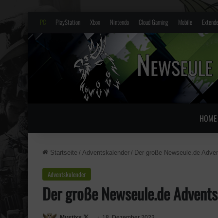
PC
PlayStation
Xbox
Nintendo
Cloud Gaming
Mobile
Extende
HOME
Startseite
/
Adventskalender
/
Der große Newseule.de Adven
Adventskalender
Der große Newseule.de Advent
Mystixx
F
18. Dezember 2022