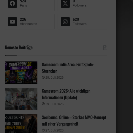
524
0
c
Fans
Followers
h
:
226
620
Abonnenten
Followers
Neueste Beiträge
Gamescom Indie Area: Fünf Spiele-
Sternchen
29. Juli 2026
Gamescom 2026: Alle wichtigen
Informationen (Update)
29. Juli 2026
Soulbound: Online – Starkes MMO-Konzept
mit einer Vergangenheit
27. Juli 2026