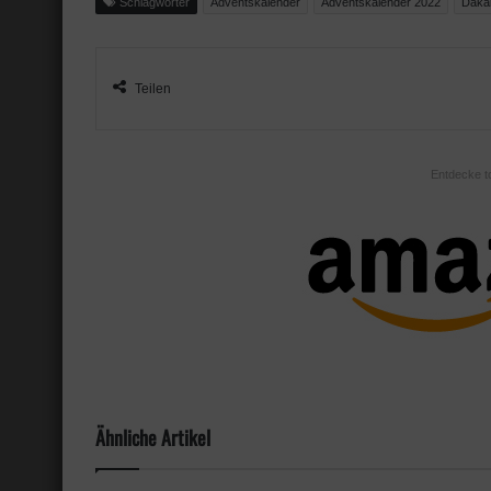
Schlagwörter
Adventskalender
Adventskalender 2022
Dakar
Teilen
Entdecke t
Ähnliche Artikel