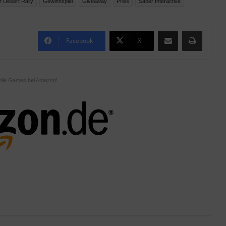
 Desert Rally
Gewinnspiel
Giveaway
Preis
Saber Interactive
Teile per E-Mail
Drucken
Facebook
X
olle Games bei Amazon!