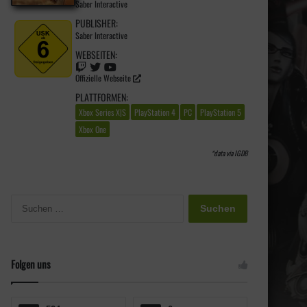
Saber Interactive
PUBLISHER:
Saber Interactive
WEBSEITEN:
Offizielle Webseite
PLATTFORMEN:
Xbox Series X|S
PlayStation 4
PC
PlayStation 5
Xbox One
*data via
IGDB
S
u
c
h
e
Folgen uns
n
n
a