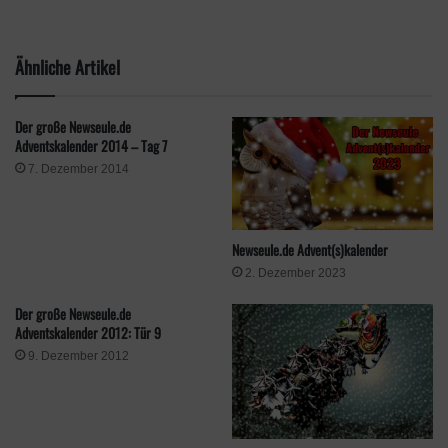
Ähnliche Artikel
Der große Newseule.de
Adventskalender 2014 – Tag 7
7. Dezember 2014
Newseule.de Advent(s)kalender
2. Dezember 2023
Der große Newseule.de
Als weiteren Preis winkt für euch die letzte Tasse des Jahres im
Adventskalender 2012: Tür 9
coole Groot-Desing. Außerdem dazu bekommt ihr ein bissle
9. Dezember 2012
Merchandise aus unserem gamescom-Fundus! Es wird sich
lohnen. Die Teilnahme erfolgt über Gleam.io und unsere Social
Media Kanäle.