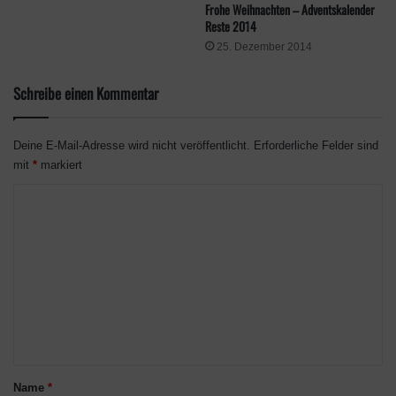
Frohe Weihnachten – Adventskalender
0
0
Reste 2014
Ended
25. Dezember 2014
Your Entries
Total Entries
Competition Not Found
Schreibe einen Kommentar
Deine E-Mail-Adresse wird nicht veröffentlicht.
Erforderliche Felder sind
mit
*
markiert
K
o
m
m
e
Competition Not Found
n
t
Sorry, the Competition you are looking for no longer
exists.
a
Name
*