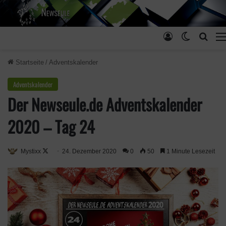
Anmelden
Skin ums
Such
Startseite
/
Adventskalender
Adventskalender
Der Newseule.de Adventskalender
2020 – Tag 24
Mystixx
F
24. Dezember 2020
0
50
1 Minute Lesezeit
o
l
l
o
w
o