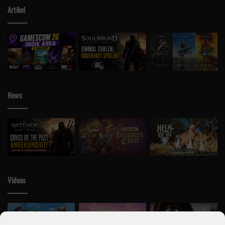
Artikel
Schlagwörter
Adventskalender
Adventskalender 2020
Gewinnspiel
Merchandise
Nintendo
Pikmin 3 Deluxe
switch
News
Videos