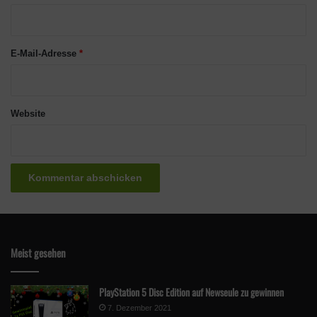
You may wish to contact the owner of this site about
r
other Competitions.
*
E-Mail-Adresse
*
Powered by Gleam
Website
Meist gesehen
PlayStation 5 Disc Edition auf Newseule zu gewinnen
7. Dezember 2021