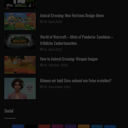
Bereits am Nikolausabend konnten wir mit einer Sudden Strike
Animal Crossing: New Horizons Design-Ideen
4 Steelbook Edition von
Kalypso
. Dieser Preis wird über
28. April 2020
instagram
verlost. Wie immer Follow, Like und Kommentar –
dann seid ihr im Lostopf!
World of Warcraft – Mists of Pandaria: Symbiose –
fröhliche Zaubertauschen
16. April 2012
How to Animal Crossing: Wespen fangen
24. Oktober 2020
Können wir bald Sims anhand von Fotos erstellen?
30. Dezember 2021
Social