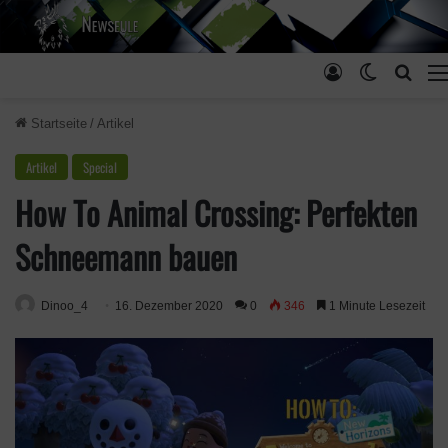
Anmelden
Skin ums
Such
Startseite
/
Artikel
Artikel
Special
How To Animal Crossing: Perfekten
Schneemann bauen
Dinoo_4
16. Dezember 2020
0
346
1 Minute Lesezeit