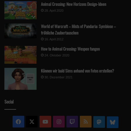
Animal Crossing: New Horizons Design-Ideen
28. April 2020
World of Warcraft – Mists of Pandaria: Symbiose –
fröhliche Zaubertauschen
16. April 2012
How to Animal Crossing: Wespen fangen
24. Oktober 2020
Können wir bald Sims anhand von Fotos erstellen?
30. Dezember 2021
Social
Facebook
X
YouTube
Instagram
Twitch
RSS
Mastodon
Blue