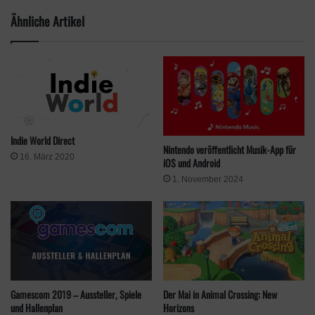
Schneemänner an, denn sie schenken euch Tag für Tag eine
Ähnliche Artikel
neue Riesenschneeflocke. Wenn ein Schneemann mal
ungünstig steht, braucht ihr euch nicht ärgern. Nach fünf Tagen
ist er dahingeschmolzen.
Indie World Direct
Nintendo veröffentlicht Musik-App für
16. März 2020
iOS und Android
1. November 2024
Quelle: Nintendo
Und noch eine kleine Anmerkung zum aktuell laufenden Festtag:
Gamescom 2019 – Aussteller, Spiele
Der Mai in Animal Crossing: New
und Hallenplan
Horizons
Noch bis zum 06. Januar könnt ihr aus mit Lichterketten