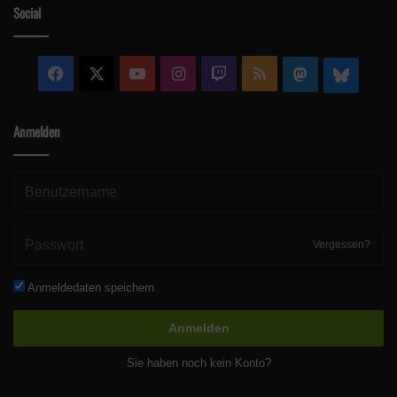
Social
Facebook
X
YouTube
Instagram
Twitch
RSS
Mastodon
Blue
Anmelden
Vergessen?
Anmeldedaten speichern
Anmelden
Sie haben noch kein Konto?