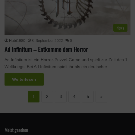
News
Hubi1980
8. September 2022
0
Ad Infinitum – Entkomme dem Horror
Ad Infinitum ist ein Horror-Puzzel-Game und spielt zur Zeit des 1.
Weltkriegs. Bei Ad Infinitum spielt ihr als ein deutscher…
Weiterlesen
1
2
3
4
5
»
Meist gesehen