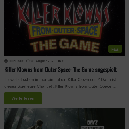
News
Hubi1980
30. August 2023
0
Killer Klowns from Outer Space: The Game angespielt
Ihr wolltet schon immer einmal ein Killer Clown sein? Dann ist
dieses Spiel eure Chance! „Killer Klowns from Outer Space:…
Weiterlesen