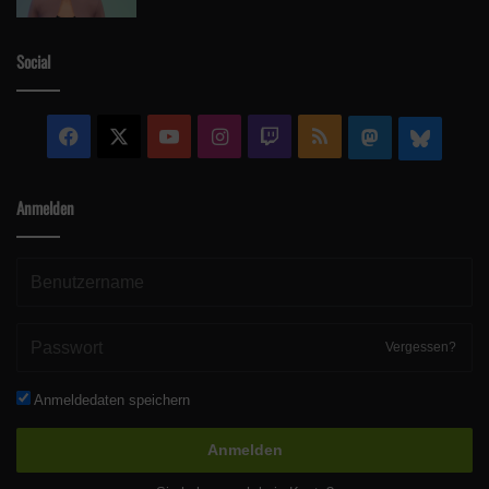
Social
Facebook
X
YouTube
Instagram
Twitch
RSS
Mastodon
Blue
Anmelden
Vergessen?
Anmeldedaten speichern
Anmelden