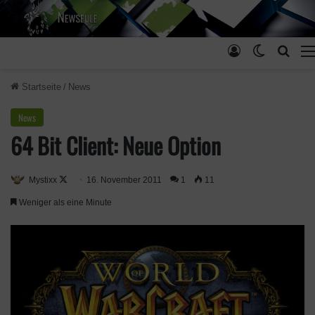
Anmelden
Skin ums
Such
Startseite
/
News
News
64 Bit Client: Neue Option
Mystixx
F
16. November 2011
1
11
o
Weniger als eine Minute
l
l
o
w
o
n
X