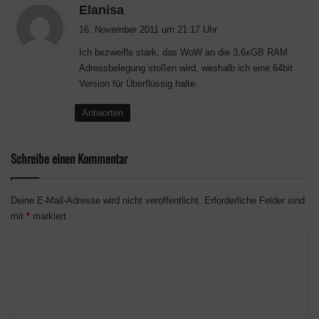
s
Elanisa
a
16. November 2011 um 21:17 Uhr
g
Ich bezweifle stark, das WoW an die 3,6xGB RAM
t
Adressbelegung stoßen wird, weshalb ich eine 64bit
:
Version für Überflüssig halte.
Antworten
Schreibe einen Kommentar
Deine E-Mail-Adresse wird nicht veröffentlicht.
Erforderliche Felder sind
mit
*
markiert
K
o
m
m