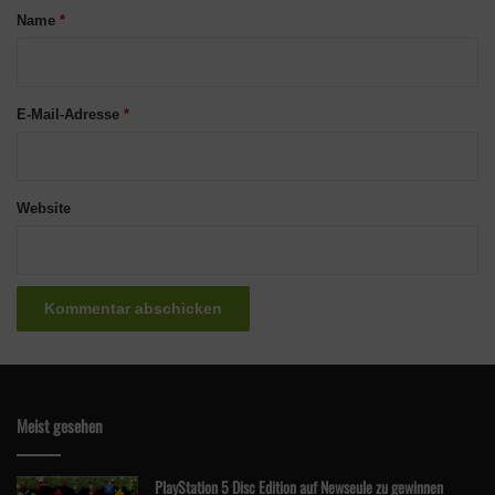
a
Name
*
r
*
E-Mail-Adresse
*
Website
Meist gesehen
PlayStation 5 Disc Edition auf Newseule zu gewinnen