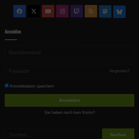
Facebook
X
YouTube
Instagram
Twitch
RSS
Mastodon
Blue
Anmelden
Vergessen?
Anmeldedaten speichern
Anmelden
Sie haben noch kein Konto?
Suchen
nach: