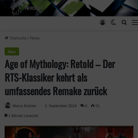
Anmelden
Skin ums
Such
Startseite
/
News
News
Age of Mythology: Retold – Der
RTS-Klassiker kehrt als
umfassendes Remake zurück
Marco Krämer
3. September 2024
0
51
1 Minute Lesezeit