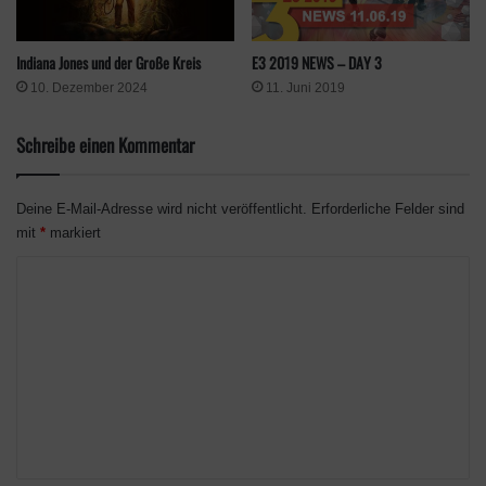
Klicke hier, um Marketing-Cookies zu
E3 2019 NEWS – DAY 3
Indiana Jones und der Große Kreis
akzeptieren und diesen Inhalt zu aktivieren
11. Juni 2019
10. Dezember 2024
Schreibe einen Kommentar
Deine E-Mail-Adresse wird nicht veröffentlicht.
Erforderliche Felder sind
mit
*
markiert
K
o
Age of Mythology: Retold
erscheint am 03. September 2024 für
m
PC und Xbox Series X|S und ist für Xbox Game Pass Inhaber
m
kostenlos.
e
n
Schlagwörter
Ensemble Studios
microsoft
Remake
RTS-Klassiker
t
XBox
Xbox Game Pass