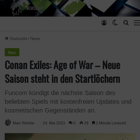
Anmelden
Skin ums
Such
Startseite
/
News
News
Conan Exiles: Age of War – Neue
Saison steht in den Startlöchern
Funcom kündigt die nächste Saison des
beliebten Spiels mit kostenfreien Updates und
kosmetischen Gegenständen an.
Marc Reinke
24. Mai 2023
0
29
1 Minute Lesezeit