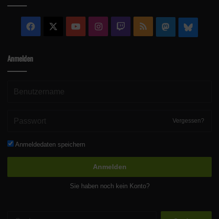
Facebook
X
YouTube
Instagram
Twitch
RSS
Mastodon
Blue
Anmelden
Vergessen?
Anmeldedaten speichern
Anmelden
Sie haben noch kein Konto?
Suchen