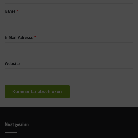
t
a
Name
*
r
*
E-Mail-Adresse
*
Website
Meist gesehen