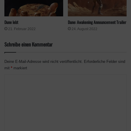
Dune lebt
Dune: Awakening Announcement Trailer
21. Februar 2022
24. August 2022
Das erste Kapitel von Conan Exiles: Age of War erscheint am
Schreibe einen Kommentar
22. Juni auf PC, PlayStation 4, Xbox X|S, Xbox One sowie im
Xbox Game Pass.
Deine E-Mail-Adresse wird nicht veröffentlicht.
Erforderliche Felder sind
mit
*
markiert
Quelle
Pressemitteilung
K
Schlagwörter
Age of War
Battle Pass
Conan: Exiles
Funcom
o
Neue Inhalte
Saison-Update
m
m
e
n