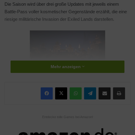
Die Saison wird über drei große Updates mit jeweils einem
Battle-Pass voller kosmetischer Gegenstände erzählt, die eine
riesige militärische Invasion der Exiled Lands darstellen.
Mehr anzeigen
Quelle: Funcom
WhatsApp
Telegram
Teile per E-Mail
Drucken
Age of Sorcery führte in weniger als einem Jahr bereits eine
beeindruckende Anzahl an neuen Inhalten ein, darunter ein
Hexerei-System, Überarbeitungen des Bausystems und der
Entdecke tolle Games bei Amazon!
Attribute, neue Kämpfe, Golemgestaltung, Charaktere und
Geschichten sowie ein Reisesystem-Redesign. Mit Age of War