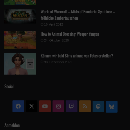
World of Warcraft – Mists of Pandaria: Symbiose –
fröhliche Zaubertauschen
16. April 2012
How to Animal Crossing: Wespen fangen
24. Oktober 2020
Können wir bald Sims anhand von Fotos erstellen?
30. Dezember 2021
Social
Facebook
X
YouTube
Instagram
Twitch
RSS
Mastodon
Blue
Anmelden