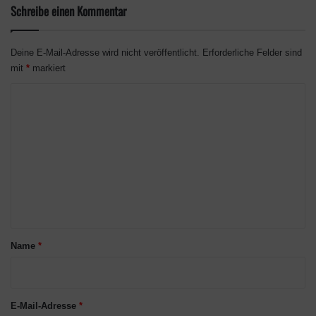
Schreibe einen Kommentar
Deine E-Mail-Adresse wird nicht veröffentlicht.
Erforderliche Felder sind
mit
*
markiert
K
o
m
m
e
n
t
a
Name
*
r
*
E-Mail-Adresse
*