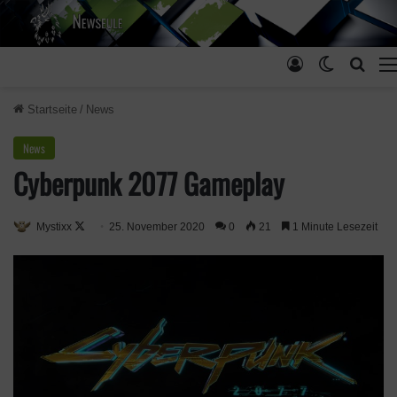
Anmelden
Skin ums
Such
Startseite
/
News
News
Cyberpunk 2077 Gameplay
Mystixx
F
25. November 2020
0
21
1 Minute Lesezeit
o
l
l
o
w
o
n
X