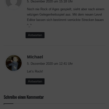
5. Dezember 2020 um 15:18 Uhr
g
Noch nie Rock of Ages gespielt, sieht aber nach einem
t
witzigen Gelegenheitsspiel aus. Mit dem neuen Level
:
Editor lassen sich bestimmt verrückte Strecken bauen
^_^
Antworten
s
Michael
a
5. Dezember 2020 um 12:41 Uhr
g
Let’s Rock!
t
:
Antworten
Schreibe einen Kommentar