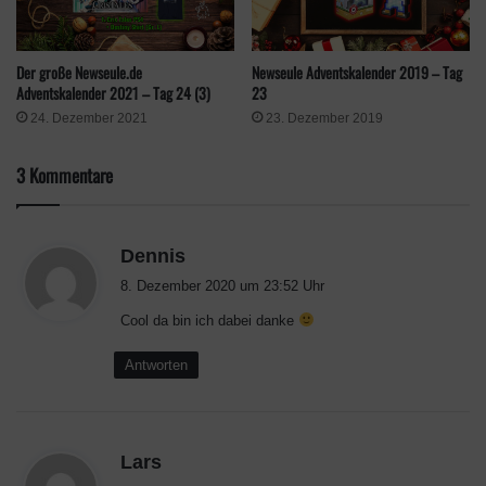
Newseule Adventskalender 2019 – Tag
Der große Newseule.de
23
Adventskalender 2021 – Tag 24 (3)
23. Dezember 2019
24. Dezember 2021
3 Kommentare
s
Dennis
a
8. Dezember 2020 um 23:52 Uhr
g
Cool da bin ich dabei danke
t
:
Antworten
s
Lars
a