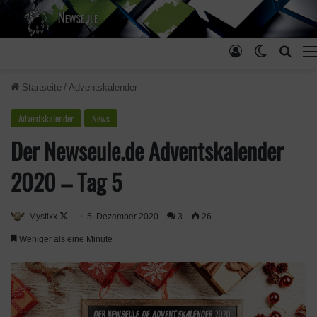
Anmelden
Skin ums
Such
Startseite
/
Adventskalender
Adventskalender
News
Der Newseule.de Adventskalender
2020 – Tag 5
Mystixx
F
5. Dezember 2020
3
26
o
Weniger als eine Minute
l
l
o
w