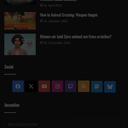
16. April 2012
How to Animal Crossing: Wespen fangen
24. Oktober 2020
Können wir bald Sims anhand von Fotos erstellen?
30. Dezember 2021
Social
Facebook
X
YouTube
Instagram
Twitch
RSS
Mastodon
Blue
Anmelden