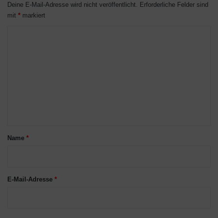
Deine E-Mail-Adresse wird nicht veröffentlicht.
Erforderliche Felder sind
mit
*
markiert
K
o
m
m
e
n
t
a
Name
*
r
*
E-Mail-Adresse
*