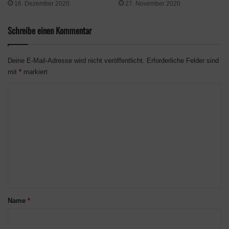
16. Dezember 2020
27. November 2020
Guppy
Fluss
9 – 16 Uhr
Neonsalmler
Fluss
9 – 16 Uhr
Schreibe einen Kommentar
Seepferdchen
Meer
ganztags
Deine E-Mail-Adresse wird nicht veröffentlicht.
Erforderliche Felder sind
Rotfeuerfisch
Meer
ganztags
mit
*
markiert
Schnabelbarsch
Meer
ganztags
K
Rochen
Meer
4 – 21 Uhr
o
m
m
e
Insekten
n
t
Im November fangbar:
a
Name
*
r
Wasserjungfer
herumfliegend
ganztags
*