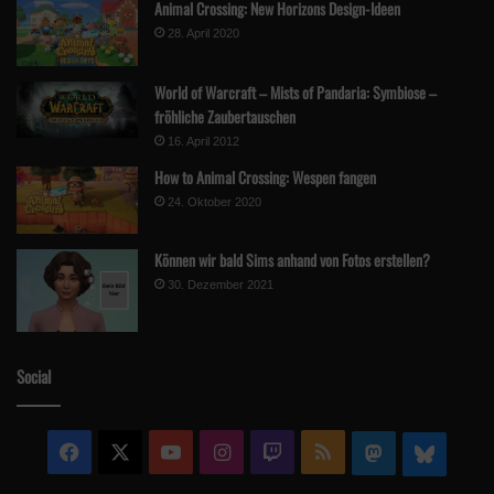
Animal Crossing: New Horizons Design-Ideen
Baumstümpfen
28. April 2020
4 – 8; 17 – 19
Stabschrecke
an Bäumen
Uhr
World of Warcraft – Mists of Pandaria: Symbiose –
fröhliche Zaubertauschen
Floh
auf Bewohnern
ganztags
16. April 2012
How to Animal Crossing: Wespen fangen
24. Oktober 2020
Meerestiere
Können wir bald Sims anhand von Fotos erstellen?
30. Dezember 2021
Seegurke
ganztags
Scotoplanes
16 – 9 Uhr
Social
Pazifik-Taschenkrebs
ganztags
Schneekrabbe
ganztags
Facebook
X
YouTube
Instagram
Twitch
RSS
Mastodon
Blue
Königskrabbe
ganztags