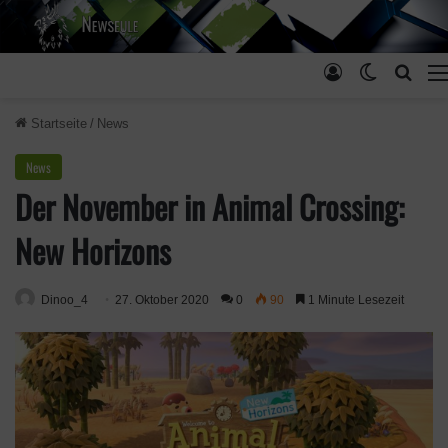
Anmelden
Skin ums
Such
Startseite
/
News
News
Der November in Animal Crossing:
New Horizons
Dinoo_4
27. Oktober 2020
0
90
1 Minute Lesezeit