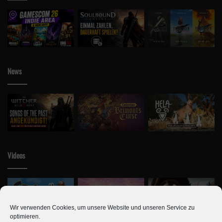
Schlagwörter
Animal Crossing
Faunapädie
Fische
Insekten
Meerestiere
Update
News
Videos
Wir verwenden Cookies, um unsere Website und unseren Service zu
optimieren.