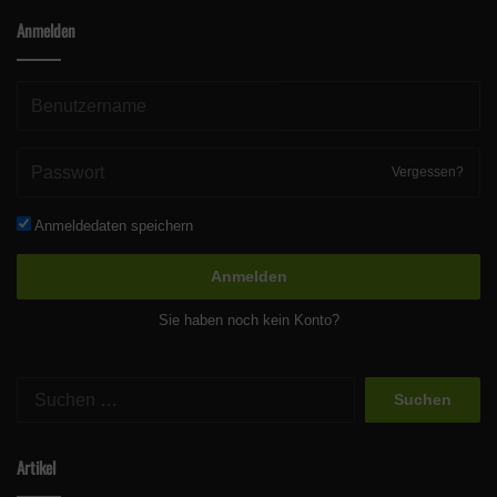
Anmelden
Nur noch bis Ende November:
Perlboot
16 – 9 Uhr
Regenschirm-Oktopus
ganztags
Vergessen?
Gazami-Krabbe
ganztags
Anmeldedaten speichern
Anmelden
Sie haben noch kein Konto?
Welche Infos bezüglich Animal Crossing würden euch sonst
noch interessieren? Schreibt es uns gerne in die Kommentare
Suchen
nach:
oder kontaktiert uns über unsere Social-Media-Kanäle!
Artikel
Quelle
Nintendo