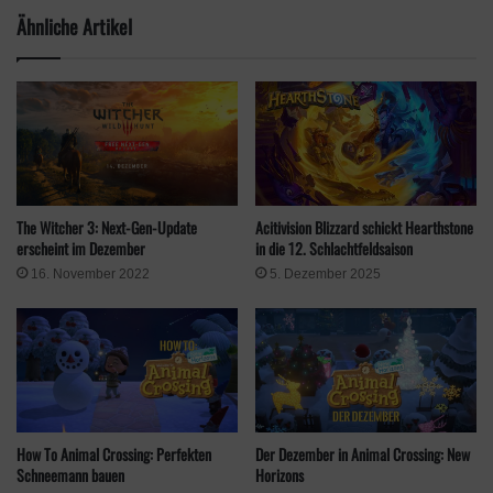
Ähnliche Artikel
Bitterling
Fluss
ganztags
Kugelfisch
Meer
21 – 4 Uhr
Thunfisch
Steg
ganztags
Marlin
Steg
ganztags
Anglerfisch
Meer
16 – 9 Uhr
The Witcher 3: Next-Gen-Update
Acitivision Blizzard schickt Hearthstone
erscheint im Dezember
in die 12. Schlachtfeldsaison
Nur noch bis Ende November fangbar:
16. November 2022
5. Dezember 2025
Masulachs
Wasserfall
16 – 9 Uhr
Saibling
Wasserfall
16 – 9 Uhr
Goldforelle
Wasserfall
16 – 9 Uhr
How To Animal Crossing: Perfekten
Der Dezember in Animal Crossing: New
Wollhandkrabbe
Fluss
16 – 9 Uhr
Schneemann bauen
Horizons