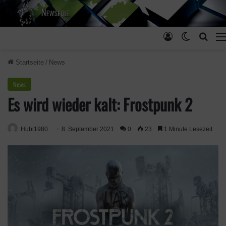
Anmelden
Skin ums
Such
Startseite
/
News
News
Es wird wieder kalt: Frostpunk 2
Hubi1980
8. September 2021
0
23
1 Minute Lesezeit