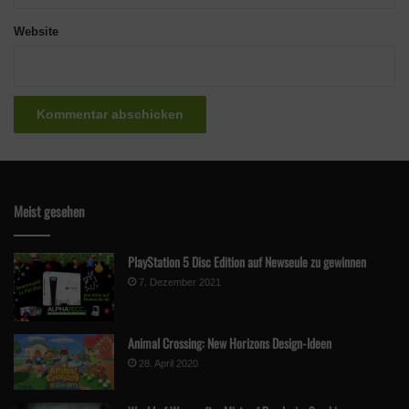
Website
Klicke hier, um Marketing-Cookies zu
akzeptieren und diesen Inhalt zu aktivieren
Meist gesehen
PlayStation 5 Disc Edition auf Newseule zu gewinnen
7. Dezember 2021
Über die Vision des Spieles hatte Jakub Stokalski, Frostpunk 2
Co-Direktor folgendes zu sagen:
Animal Crossing: New Horizons Design-Ideen
28. April 2020