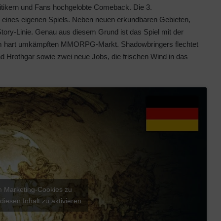
itikern und Fans hochgelobte Comeback. Die 3.
g eines eigenen Spiels. Neben neuen erkundbaren Gebieten,
ry-Linie. Genau aus diesem Grund ist das Spiel mit der
dem hart umkämpften MMORPG-Markt. Shadowbringers flechtet
nd Hrothgar sowie zwei neue Jobs, die frischen Wind in das
um Marketing-Cookies zu
diesen Inhalt zu aktivieren