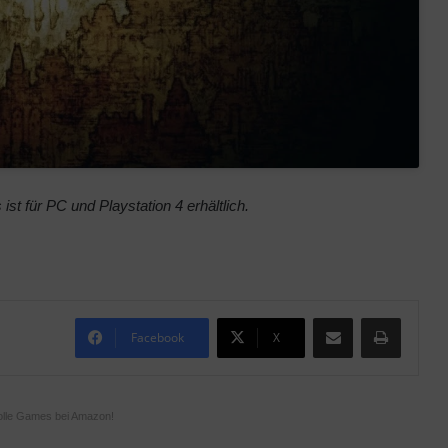
 für PC und Playstation 4 erhältlich.
Teile per E-Mail
Drucken
Facebook
X
olle Games bei Amazon!