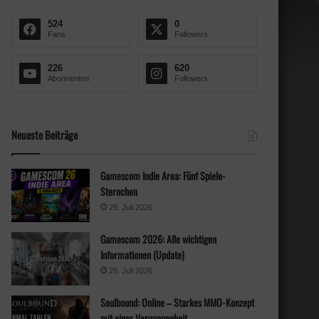
n
a
524
0
c
Fans
Followers
h
:
226
620
Abonnenten
Followers
Neueste Beiträge
Gamescom Indie Area: Fünf Spiele-
Sternchen
29. Juli 2026
Gamescom 2026: Alle wichtigen
Informationen (Update)
29. Juli 2026
Soulbound: Online – Starkes MMO-Konzept
mit einer Vergangenheit