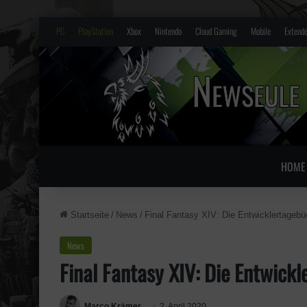
PC
PlayStation
Xbox
Nintendo
Cloud Gaming
Mobile
Extende
HOME
Startseite
/
News
/
Final Fantasy XIV: Die Entwicklertagebü
News
Final Fantasy XIV: Die Entwick
Marco Krämer
2. April 2020