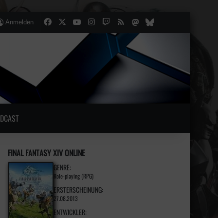
Facebook
X
YouTube
Instagram
Twitch
RSS
Mastodon
lten
lliger Artikel
Bluesky
Anmelden
DCAST
FINAL FANTASY XIV ONLINE
GENRE:
Role-playing (RPG)
ERSTERSCHEINUNG:
27.08.2013
ENTWICKLER: