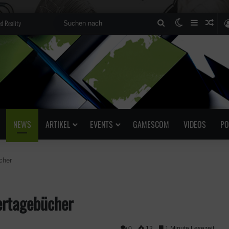
d Reality
Suchen
Skin umscha
Sidebar
Zufä
nach
NEWS
ARTIKEL
EVENTS
GAMESCOM
VIDEOS
PO
cher
lertagebücher
0
12
1 Minute Lesezeit