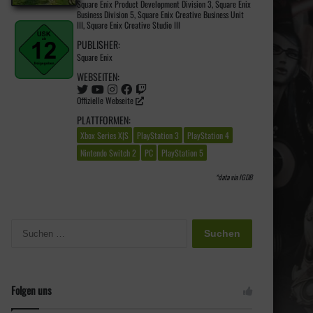
Square Enix Product Development Division 3
,
Square Enix
Business Division 5
,
Square Enix Creative Business Unit
III
,
Square Enix Creative Studio III
PUBLISHER:
Square Enix
WEBSEITEN:
Offizielle Webseite
PLATTFORMEN:
Xbox Series X|S
PlayStation 3
PlayStation 4
Nintendo Switch 2
PC
PlayStation 5
*data via
IGDB
S
u
c
h
e
Folgen uns
n