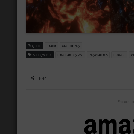
Quelle
Trailer
State of Play
Schlagwörter
Final Fantasy XVI
PlayStation 5
Release
St
Teilen
Entdecke t