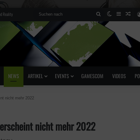
d Reality
Suchen
Skin umscha
Sidebar
Zufä
nach
NEWS
ARTIKEL
EVENTS
GAMESCOM
VIDEOS
PO
nt nicht mehr 2022
erscheint nicht mehr 2022