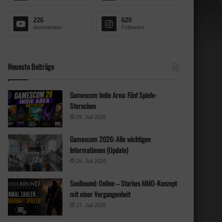
h
:
226
620
Abonnenten
Followers
Neueste Beiträge
Gamescom Indie Area: Fünf Spiele-
Sternchen
29. Juli 2026
Gamescom 2026: Alle wichtigen
Informationen (Update)
29. Juli 2026
Soulbound: Online – Starkes MMO-Konzept
mit einer Vergangenheit
27. Juli 2026