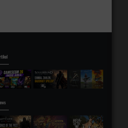
rtikel
sky
ews