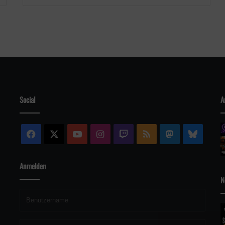
Social
A
Facebook
X
YouTube
Instagram
Twitch
RSS
Mastodon
Blue
Anmelden
N