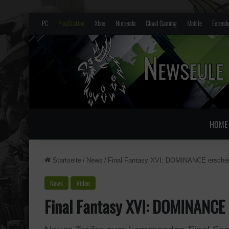
PC
PlayStation
Xbox
Nintendo
Cloud Gaming
Mobile
Extende
HOME
Startseite
/
News
/
Final Fantasy XVI: DOMINANCE erschei
News
Video
Final Fantasy XVI: DOMINANCE 