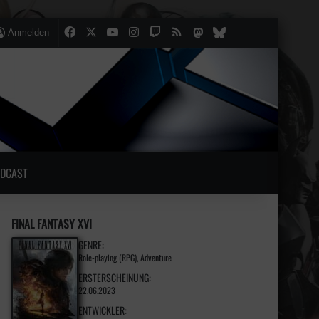
Facebook
X
YouTube
Instagram
Twitch
RSS
Mastodon
lten
lliger Artikel
Bluesky
Anmelden
DCAST
FINAL FANTASY XVI
GENRE:
Role-playing (RPG), Adventure
ERSTERSCHEINUNG:
22.06.2023
ENTWICKLER: