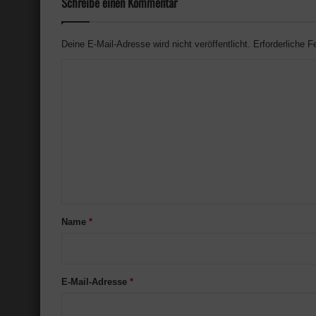
Schreibe einen Kommentar
Deine E-Mail-Adresse wird nicht veröffentlicht.
Erforderliche F
K
o
m
m
e
n
t
a
Name
*
r
*
E-Mail-Adresse
*