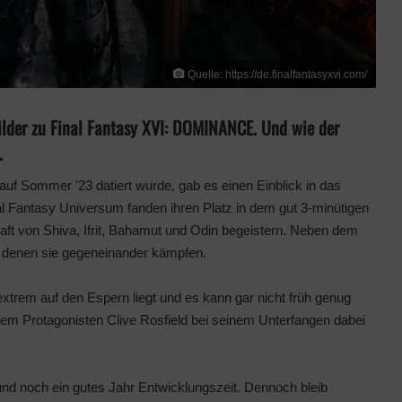
Quelle: https://de.finalfantasyxvi.com/
ilder zu Final Fantasy XVI: DOMINANCE. Und wie der
.
uf Sommer ’23 datiert wurde, gab es einen Einblick in das
l Fantasy Universum fanden ihren Platz in dem gut 3-minütigen
raft von Shiva, Ifrit, Bahamut und Odin begeistern. Neben dem
n denen sie gegeneinander kämpfen.
extrem auf den Espern liegt und es kann gar nicht früh genug
em Protagonisten Clive Rosfield bei seinem Unterfangen dabei
 und noch ein gutes Jahr Entwicklungszeit. Dennoch bleib