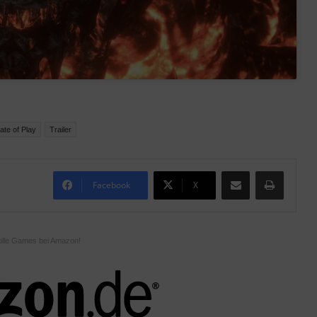
ate of Play
Trailer
Teile per E-Mail
Drucken
Facebook
X
olle Games bei Amazon!