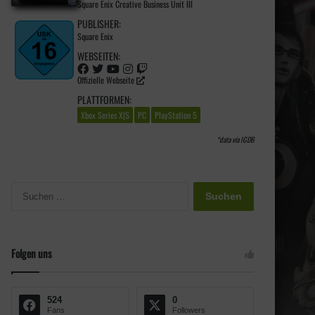
Square Enix Creative Business Unit III
PUBLISHER:
Square Enix
WEBSEITEN:
Offizielle Webseite
PLATTFORMEN:
Xbox Series X|S
PC
PlayStation 5
*data via
IGDB
S
u
c
h
e
Folgen uns
n
n
a
524
0
c
Fans
Followers