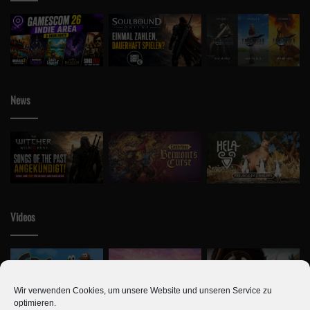
Trailer versorgt. Es fielen viele Namen und Titel in unfassbar
schnell hintereinander, doch hier eine kleine Übersicht, worauf
ihr euch demnächst ebenfalls freuen dürft:
Weitere neue Titel aus dem One Piece Franchise
Ni No Kuni Warth of the White Witch Remastered
News
Digimon Survive
Disney Tsum Tsum Festival
Sword Art Online: Hollow Realization
Elden Ring
Tales of Arise
Videos
Tekken 7: Season Pass 3
Schlagwörter
Bandai Namco
Digimon
Disney
gamescom 2019
Man of Medan
Ni No Kuni
One Piece
Release
Tekken
Wir verwenden Cookies, um unsere Website und unseren Service zu
optimieren.