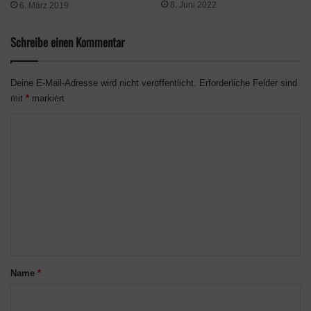
Geschichte von Little Nightmare 2 handelt von Mono, einem
8. Juni 2022
6. März 2019
kleinen Jungen, der in einer mysteriösen Welt gefangen ist. Mit
Unterstützung von Six, dem Mädchen im gelben Regenmantel,
Schreibe einen Kommentar
versucht Mono hinter die Geheimnisse der dunklen
Deine E-Mail-Adresse wird nicht veröffentlicht.
Erforderliche Felder sind
mit
*
markiert
K
o
m
m
e
n
t
a
Name
*
r
*