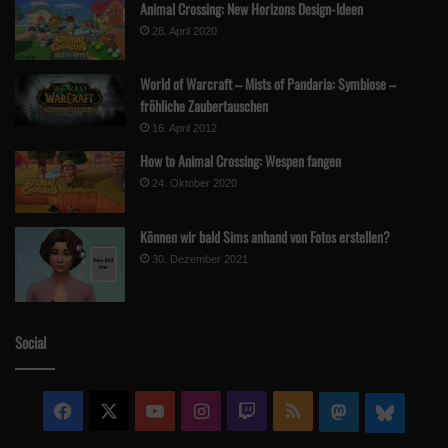
Animal Crossing: New Horizons Design-Ideen
28. April 2020
World of Warcraft – Mists of Pandaria: Symbiose –
fröhliche Zaubertauschen
16. April 2012
How to Animal Crossing: Wespen fangen
24. Oktober 2020
Können wir bald Sims anhand von Fotos erstellen?
30. Dezember 2021
Klicke hier, um Marketing-Cookies zu
Social
akzeptieren und diesen Inhalt zu aktivieren
Facebook
X
YouTube
Instagram
Twitch
RSS
Mastodon
Blue