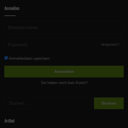
Anmelden
Vergessen?
Anmeldedaten speichern
Anmelden
Sie haben noch kein Konto?
Informationen zu RAD, One Piece, Dragon Ball Z Kakarot und
Code Vein erhaltet ihr im zweiten Teil unserer Line-Up News
Suchen
(folgt).
nach:
Ausblick auf weitere Titel:
Artikel
Am Ende der Präsentation wurden wir noch mit einem Ausblick-