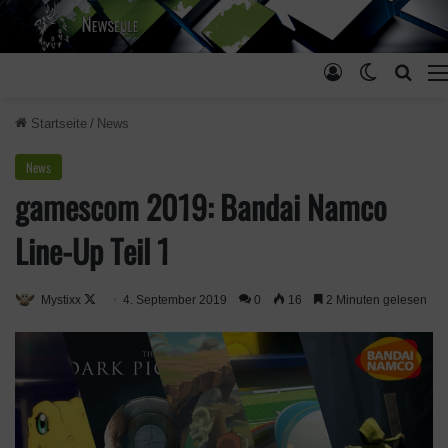
Anmelden
Skin ums
Such
Startseite
/
News
News
gamescom 2019: Bandai Namco
Line-Up Teil 1
Mystixx
F
4. September 2019
0
16
2 Minuten gelesen
o
l
l
o
w
o