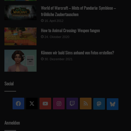
World of Warcraft – Mists of Pandaria: Symbiose –
fröhliche Zaubertauschen
16. April 2012
How to Animal Crossing: Wespen fangen
24. Oktober 2020
Können wir bald Sims anhand von Fotos erstellen?
30. Dezember 2021
Social
Facebook
X
YouTube
Instagram
Twitch
RSS
Mastodon
Blue
Anmelden