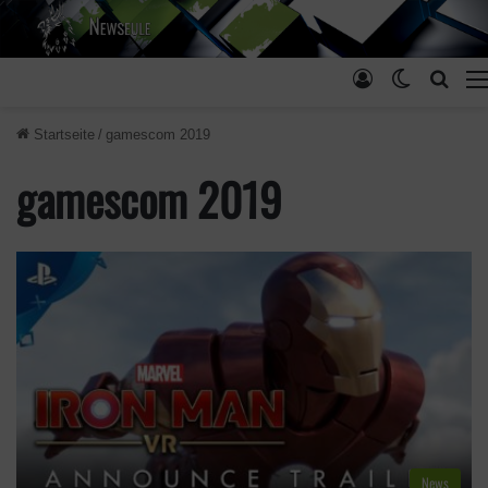
Anmelden
Skin ums
Such
Startseite
/
gamescom 2019
gamescom 2019
News