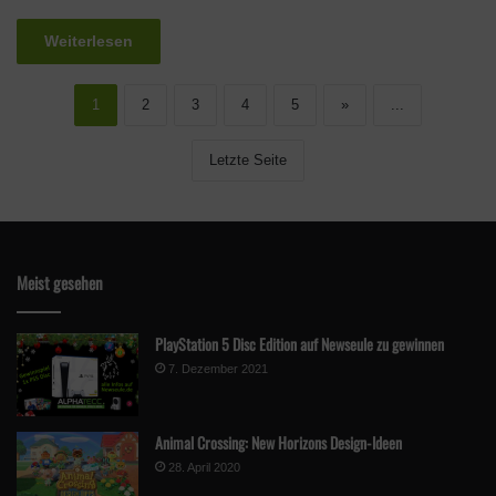
Weiterlesen
1
2
3
4
5
»
...
Letzte Seite
Meist gesehen
PlayStation 5 Disc Edition auf Newseule zu gewinnen
7. Dezember 2021
Animal Crossing: New Horizons Design-Ideen
28. April 2020