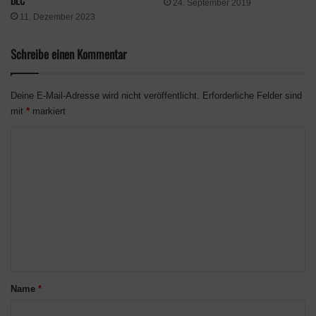
DLC
24. September 2019
11. Dezember 2023
Schreibe einen Kommentar
Deine E-Mail-Adresse wird nicht veröffentlicht.
Erforderliche Felder sind
mit
*
markiert
Klicke hier, um Marketing-Cookies zu
K
akzeptieren und diesen Inhalt zu aktivieren
o
m
m
e
n
t
a
Name
*
r
Mit BPM: Bitcrushed erwartet euch 2026 ein explosiver Mix aus