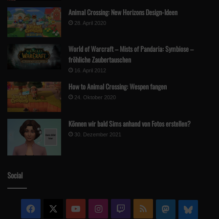
Animal Crossing: New Horizons Design-Ideen
28. April 2020
World of Warcraft – Mists of Pandaria: Symbiose –
fröhliche Zaubertauschen
16. April 2012
How to Animal Crossing: Wespen fangen
24. Oktober 2020
Können wir bald Sims anhand von Fotos erstellen?
30. Dezember 2021
Social
Facebook
X
YouTube
Instagram
Twitch
RSS
Mastodon
Blue