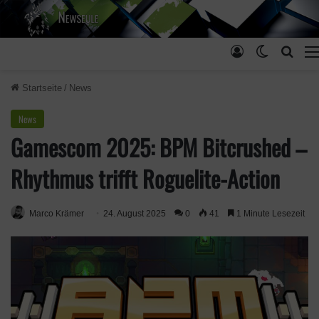
Anmelden
Skin ums
Such
Startseite
/
News
News
Gamescom 2025: BPM Bitcrushed –
Rhythmus trifft Roguelite-Action
Marco Krämer
24. August 2025
0
41
1 Minute Lesezeit