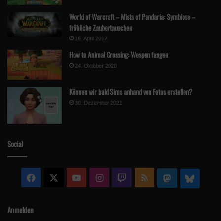
World of Warcraft – Mists of Pandaria: Symbiose –
fröhliche Zaubertauschen
16. April 2012
How to Animal Crossing: Wespen fangen
24. Oktober 2020
Können wir bald Sims anhand von Fotos erstellen?
30. Dezember 2021
Social
Facebook
X
YouTube
Instagram
Twitch
RSS
Mastodon
Blue
Anmelden