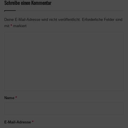
Schreibe einen Kommentar
Deine E-Mail-Adresse wird nicht veröffentlicht.
Erforderliche Felder sind
mit
*
markiert
K
o
m
m
e
n
t
a
Name
*
r
*
E-Mail-Adresse
*