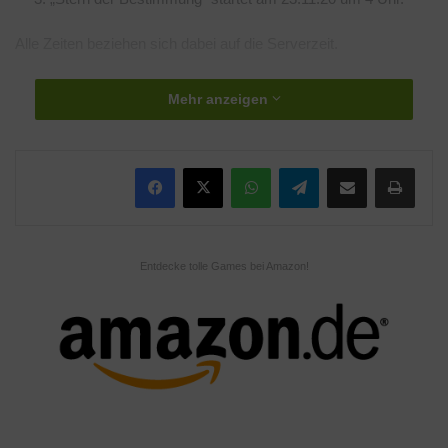
Alle Zeiten beziehen sich dabei auf die Serverzeit.
Das erwartet Euch:
Mehr anzeigen
Mit der Teilnahme an den ersten beiden Phasen könnt ihr euch
„Kraft der schwindenen Sterne“ verdienen und die
WhatsApp
Telegram
Teile per E-Mail
Drucken
Herausforderung „Stern der Bestimmung“ meistern.
Zusätzliche Abenteuer-EP können durch das Verbrauchen der
„Essenz der schwindenden Sterne“ verdient werden. Außerdem
könnt ihr durch die „Meteoritenwelle“-Aufträge nicht nur
Entdecke tolle Games bei Amazon!
Urgestein, sondern auch „Kraft der schwindenden Sterne“ und
„Essenz der schwindenden Sterne“ bekommen.
Eure gesammelte „Kraft der schwindenen Sterne“ könnt ihr
dann beim Aktionshändler für Material für den Figurenaufstieg,
Eines Helden Weisheit, mystisches Verstärkungserz und viele
andere Belohnungen eintauschen. Die „Essenz der