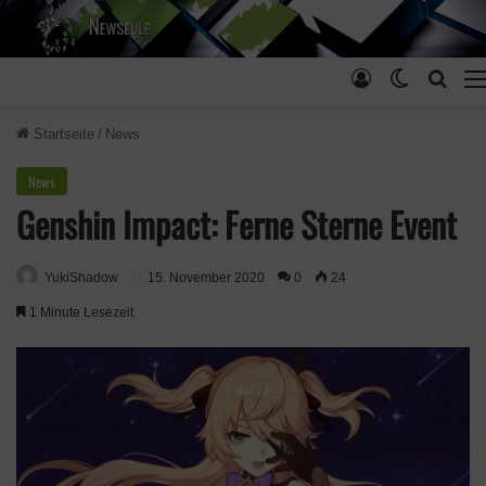
Anmelden
Skin ums
Such
Startseite
/
News
News
Genshin Impact: Ferne Sterne Event
YukiShadow
15. November 2020
0
24
1 Minute Lesezeit