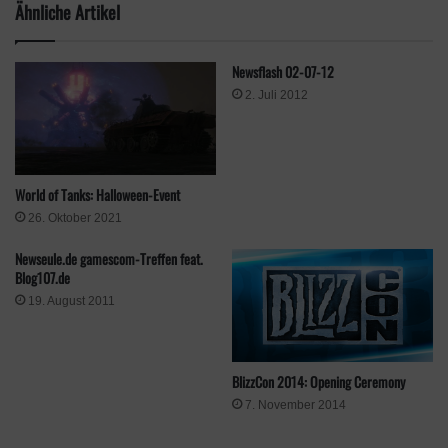
Ähnliche Artikel
schwindenden Sterne“ hingegen kann dafür eingesetzt werden,
Material zur Verbesserung von Talenten, die Krone der Weisheit
und vieles weiteres zu erhalten.
Newsflash 02-07-12
2. Juli 2012
Als Highlight bekommen man für das Abschließen der
gesamten Aufträge des „Pakt der Prinzessin“ die Figur
„Prinzessin der Verurteilung! – Fischl (Elektro)“.
World of Tanks: Halloween-Event
Quelle
miHoYo
26. Oktober 2021
Schlagwörter
Event
Fischl
Genshin Impact
miHoYo
Newseule.de gamescom-Treffen feat.
Blog107.de
19. August 2011
BlizzCon 2014: Opening Ceremony
7. November 2014