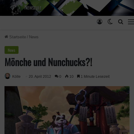
Anmelden
Skin ums
Such
Startseite
/
News
News
Mönche und Nunchucks?!
Kölle
20. April 2012
0
10
1 Minute Lesezeit