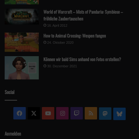
World of Warcraft – Mists of Pandaria: Symbiose –
fröhliche Zaubertauschen
16. April 2012
How to Animal Crossing: Wespen fangen
24. Oktober 2020
Können wir bald Sims anhand von Fotos erstellen?
30. Dezember 2021
Social
Facebook
X
YouTube
Instagram
Twitch
RSS
Mastodon
Blue
Anmelden