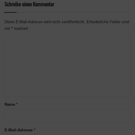
Schreibe einen Kommentar
Deine E-Mail-Adresse wird nicht veröffentlicht.
Erforderliche Felder sind
mit
*
markiert
K
o
m
m
e
n
t
a
Name
*
r
*
E-Mail-Adresse
*