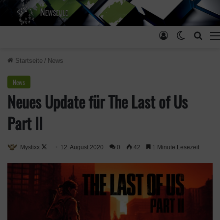
Anmelden
Skin ums
Such
Startseite
/
News
News
Neues Update für The Last of Us
Part II
Mystixx
F
12. August 2020
0
42
1 Minute Lesezeit
o
l
l
o
w
o