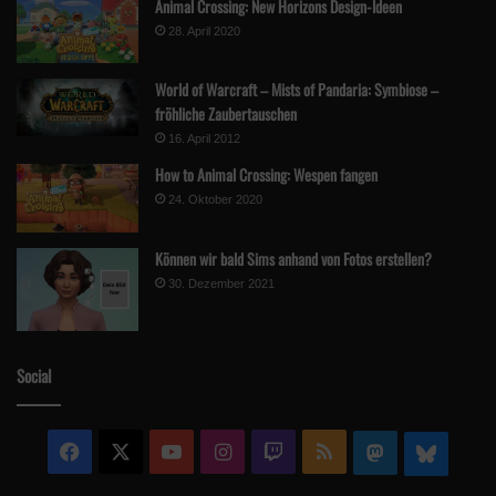
Animal Crossing: New Horizons Design-Ideen
28. April 2020
World of Warcraft – Mists of Pandaria: Symbiose –
fröhliche Zaubertauschen
16. April 2012
How to Animal Crossing: Wespen fangen
24. Oktober 2020
Können wir bald Sims anhand von Fotos erstellen?
30. Dezember 2021
Social
Facebook
X
YouTube
Instagram
Twitch
RSS
Mastodon
Blue