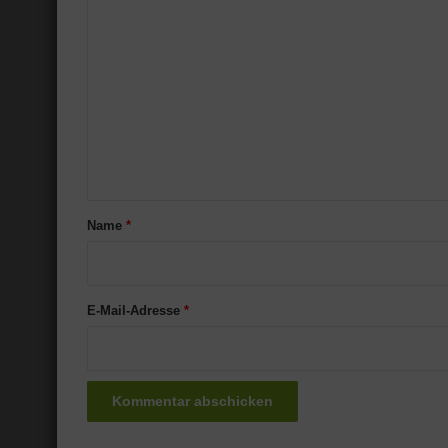
K
o
m
m
e
n
t
a
Name
*
r
*
E-Mail-Adresse
*