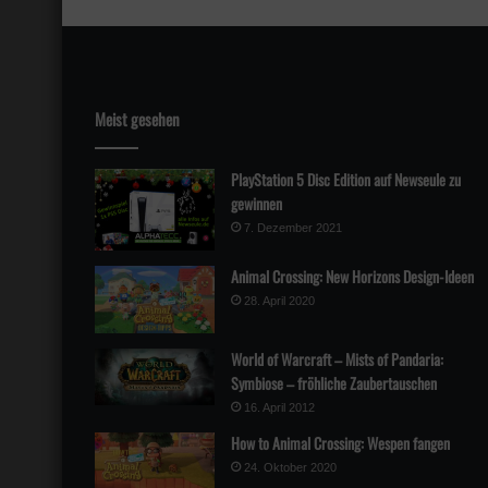
Meist gesehen
PlayStation 5 Disc Edition auf Newseule zu
gewinnen
7. Dezember 2021
Animal Crossing: New Horizons Design-Ideen
28. April 2020
World of Warcraft – Mists of Pandaria:
Symbiose – fröhliche Zaubertauschen
16. April 2012
How to Animal Crossing: Wespen fangen
24. Oktober 2020