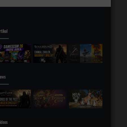
rtikel
sky
ews
ideos