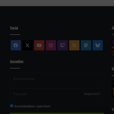
Social
A
Facebook
X
YouTube
Instagram
Twitch
RSS
Mastodon
Blue
Anmelden
N
Vergessen?
Anmeldedaten speichern
V