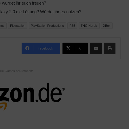
s würdet ihr euch freuen?
laxy 2.0 die Lösung? Würdet ihr es nutzen?
ytes
Playstation
PlayStation Productions
PS5
THQ Nordic
XBox
Teile per E-Mail
Drucken
Facebook
X
olle Games bei Amazon!