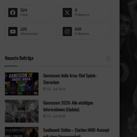
n
a
524
0
c
Fans
Followers
h
:
226
620
Abonnenten
Followers
Neueste Beiträge
Gamescom Indie Area: Fünf Spiele-
Sternchen
29. Juli 2026
Gamescom 2026: Alle wichtigen
Informationen (Update)
29. Juli 2026
Soulbound: Online – Starkes MMO-Konzept
mit einer Vergangenheit