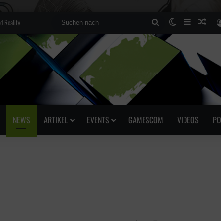
d Reality
Suchen
Skin umscha
Sidebar
Zufä
nach
NEWS
ARTIKEL
EVENTS
GAMESCOM
VIDEOS
PO