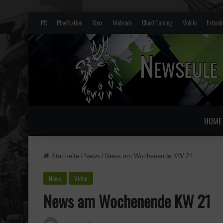
PC
PlayStation
Xbox
Nintendo
Cloud Gaming
Mobile
Extende
HOME
Startseite
/
News
/
News am Wochenende KW 21
News
Video
News am Wochenende KW 21