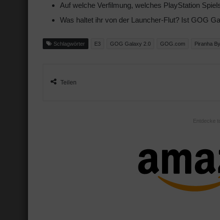
Auf welche Verfilmung, welches PlayStation Spiel
Was haltet ihr von der Launcher-Flut? Ist GOG Ga
Schlagwörter
E3
GOG Galaxy 2.0
GOG.com
Piranha B
Teilen
Entdecke t