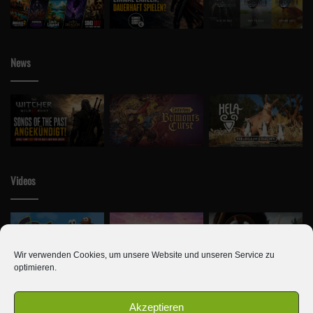
News
Abschließend möchte Nintendo noch darauf hinweisen, dass
weitere kleinere Directs folgen werden. Diese sollen aber vor
allem Drittherstellen als Bühne dienen. Neue Nintendo Spiele
Videos
werden künftig über die Sozialkanäle angekündigt.
Wir verwenden Cookies, um unsere Website und unseren Service zu
Schlagwörter
Cadence of Hyrule
Nintendo
nintendo direct
optimieren.
Rogue Company
Shin Megami Tensei
WWE 2K Battleground
Akzeptieren