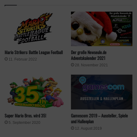
Klicke hier, um Marketing-Cookies zu
akzeptieren und diesen Inhalt zu aktivieren
Mario Strikers: Battle League Football
Der große Newseule.de
Adventskalender 2021
11. Februar 2022
28. November 2021
Rogue Company
Super Mario Bros. wird 35!
Gamescom 2019 – Aussteller, Spiele
und Hallenplan
5. September 2020
12. August 2019