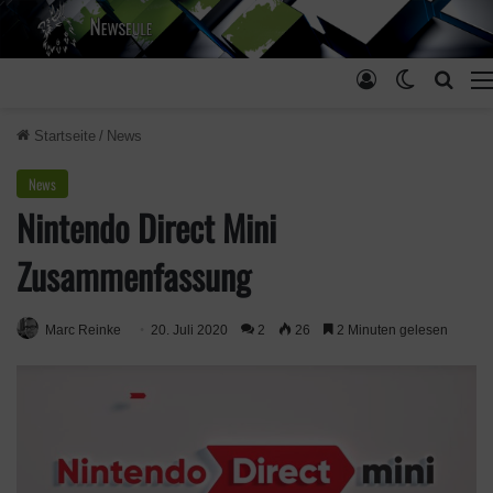
Anmelden
Skin ums
Such
Startseite
/
News
News
Nintendo Direct Mini
Zusammenfassung
Marc Reinke
20. Juli 2020
2
26
2 Minuten gelesen