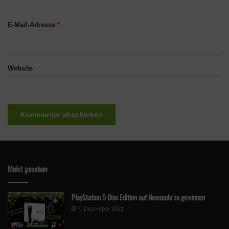
*
E-Mail-Adresse
*
Website
Meist gesehen
PlayStation 5 Disc Edition auf Newseule zu gewinnen
7. Dezember 2021