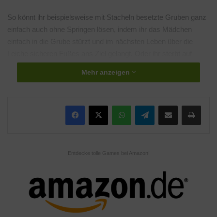
So könnt ihr beispielsweise mit Stacheln besetzte Gruben ganz
einfach auch ohne Springen lösen, indem ihr das Mädchen
einfach in die Grube stürzt und im nächsten Leben über die
Leiche sicheren Fußes ans Ziel gelangt. Oder ihr sterbt auf
einem Schalter, damit er ausgelöst bleibt und ihr so an einem
Mehr anzeigen
Hindernis vorbeikommt. In mehr als 70 spannenden Leveln
könnt ihr euren Grips anstrengen und in eine schön gestaltete
farbenfrohe Welt eintauchen.
WhatsApp
Telegram
Teile per E-Mail
Drucken
Das Spiel gibt es bereits seit November 2018 für
iOS
und
Android
. Im Frühjahr 2020 soll Persephone seinen Weg auf PC
und Nintendo Switch finden.
Entdecke tolle Games bei Amazon!
https://www.youtube.com/watch?
time_continue=6&v=7JZrulL6hyY
Schlagwörter
gamescom
gamescom 2019
Momo Pi
Persephone