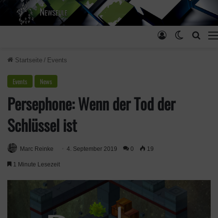
Anmelden
Skin ums
Such
Startseite
/
Events
Events
News
Persephone: Wenn der Tod der
Schlüssel ist
Marc Reinke
4. September 2019
0
19
1 Minute Lesezeit