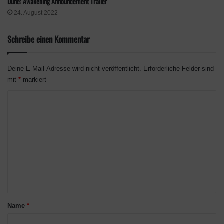
Dune: Awakening Announcement Trailer
24. August 2022
Schreibe einen Kommentar
Deine E-Mail-Adresse wird nicht veröffentlicht.
Erforderliche Felder sind
mit
*
markiert
K
o
m
m
e
n
t
a
Name
*
r