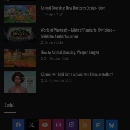
Animal Crossing: New Horizons Design-Ideen
28. April 2020
World of Warcraft – Mists of Pandaria: Symbiose –
fröhliche Zaubertauschen
16. April 2012
How to Animal Crossing: Wespen fangen
24. Oktober 2020
Können wir bald Sims anhand von Fotos erstellen?
30. Dezember 2021
Social
Facebook
X
YouTube
Instagram
Twitch
RSS
Mastodon
Blue