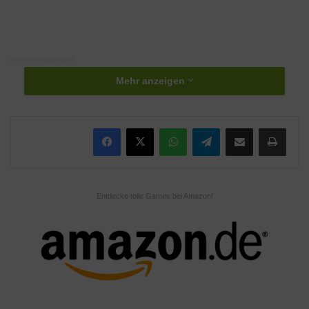
Schlagwörter
Nintendo
Pokemon Direct
Pokemon Schild
Mehr anzeigen
Pokemon Schwert
WhatsApp
Telegram
Teile per E-Mail
Drucken
Entdecke tolle Games bei Amazon!