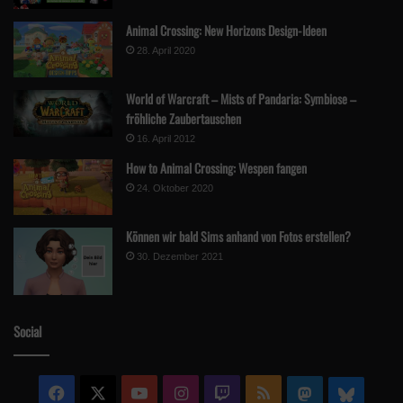
Animal Crossing: New Horizons Design-Ideen
28. April 2020
World of Warcraft – Mists of Pandaria: Symbiose –
fröhliche Zaubertauschen
16. April 2012
How to Animal Crossing: Wespen fangen
24. Oktober 2020
Können wir bald Sims anhand von Fotos erstellen?
30. Dezember 2021
Social
Facebook
X
YouTube
Instagram
Twitch
RSS
Mastodon
Blue