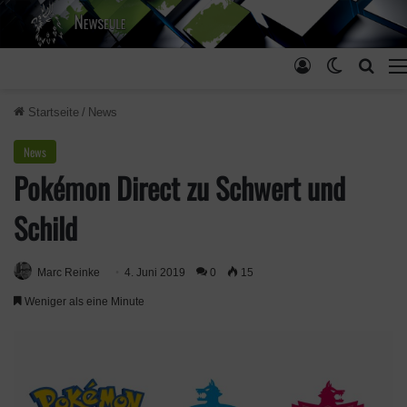
Anmelden
Skin ums
Such
Startseite
/
News
News
Pokémon Direct zu Schwert und
Schild
Marc Reinke
4. Juni 2019
0
15
Weniger als eine Minute