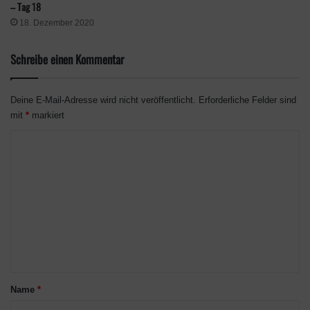
– Tag 18
18. Dezember 2020
Schreibe einen Kommentar
Deine E-Mail-Adresse wird nicht veröffentlicht.
Erforderliche Felder sind
mit
*
markiert
K
o
m
m
e
n
t
a
Name
*
r