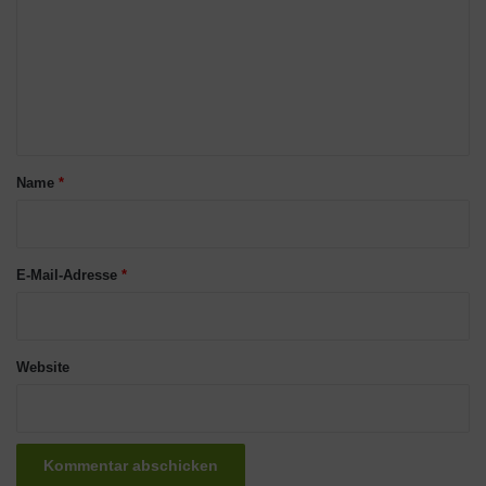
m
m
e
n
t
a
Name
*
r
*
E-Mail-Adresse
*
Website