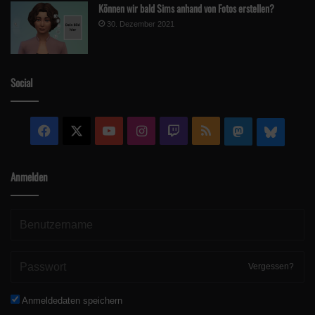
Können wir bald Sims anhand von Fotos erstellen?
30. Dezember 2021
Social
Facebook
X
YouTube
Instagram
Twitch
RSS
Mastodon
Blue
Anmelden
Vergessen?
Anmeldedaten speichern