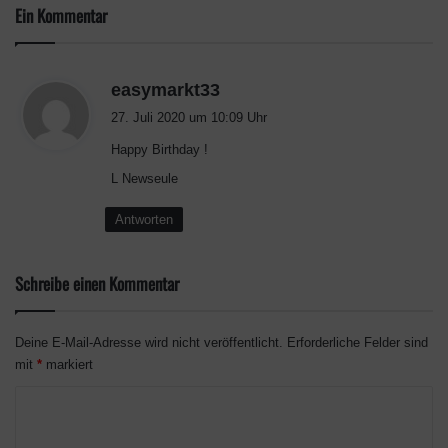
Ein Kommentar
s
easymarkt33
a
27. Juli 2020 um 10:09 Uhr
g
Happy Birthday !
t
:
L Newseule
Antworten
Schreibe einen Kommentar
Deine E-Mail-Adresse wird nicht veröffentlicht.
Erforderliche Felder sind
mit
*
markiert
K
o