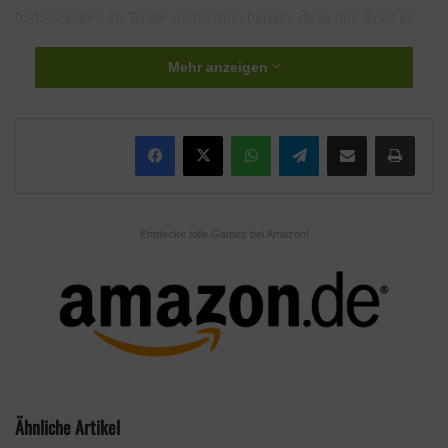
Insbesondere im Trailer merkt man bereits, dass das Spiel es
mit sich selbst nicht so ernst nimmt. Dies scheint sich auch in
Mehr anzeigen
den Figuren und der Umgebung widerzuspiegeln. Entwickler
dieser kleinen Abenteuerreise ist Obsidian Entertainment. Das
S
Entwicklerstudio ist bekannt für Titel, wie Dungeon
iege 3,
WhatsApp
Telegram
Teile per E-Mail
Drucken
South Park: The Stick of Truth, Pillars of Eternity und The Outer
Worlds (
zu unserem Test
).
Entdecke tolle Games bei Amazon!
Ähnliche Artikel