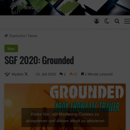
Anmelden
Skin ums
Such
Startseite
/
News
News
SGF 2020: Grounded
Mystixx
F
24. Juli 2020
1
85
1 Minute Lesezeit
o
l
l
o
w
Klicke hier, um Marketing-Cookies zu
o
akzeptieren und diesen Inhalt zu aktivieren
n
X